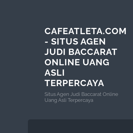
CAFEATLETA.COM
- SITUS AGEN
JUDI BACCARAT
ONLINE UANG
ASLI
TERPERCAYA
Situs Agen Judi Baccarat Online
Uang Asli Terpercaya