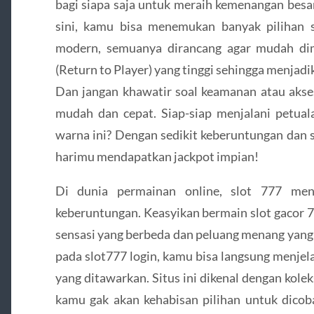
bagi siapa saja untuk meraih kemenangan besar
sini, kamu bisa menemukan banyak pilihan sl
modern, semuanya dirancang agar mudah dim
(Return to Player) yang tinggi sehingga menjad
Dan jangan khawatir soal keamanan atau aksesi
mudah dan cepat. Siap-siap menjalani petual
warna ini? Dengan sedikit keberuntungan dan str
harimu mendapatkan jackpot impian!
Di dunia permainan online, slot 777 men
keberuntungan. Keasyikan bermain slot gacor
sensasi yang berbeda dan peluang menang yang
pada slot777 login, kamu bisa langsung menjelaj
yang ditawarkan. Situs ini dikenal dengan kole
kamu gak akan kehabisan pilihan untuk dicoba