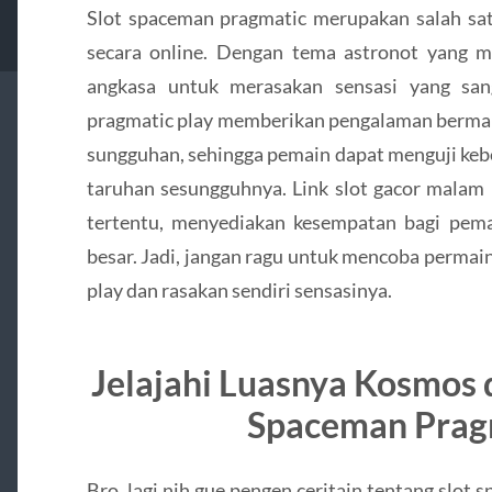
Slot spaceman pragmatic merupakan salah sat
secara online. Dengan tema astronot yang m
angkasa untuk merasakan sensasi yang sa
pragmatic play memberikan pengalaman berma
sungguhan, sehingga pemain dapat menguji ke
taruhan sesungguhnya. Link slot gacor malam i
tertentu, menyediakan kesempatan bagi pe
besar. Jadi, jangan ragu untuk mencoba permai
play dan rasakan sendiri sensasinya.
Jelajahi Luasnya Kosmos 
Spaceman Prag
Bro, lagi nih gue pengen ceritain tentang slot 