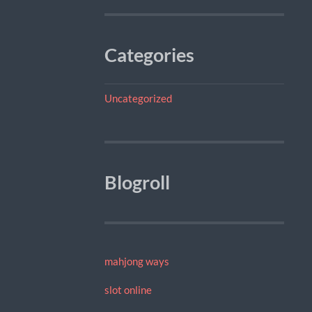
Categories
Uncategorized
Blogroll
mahjong ways
slot online