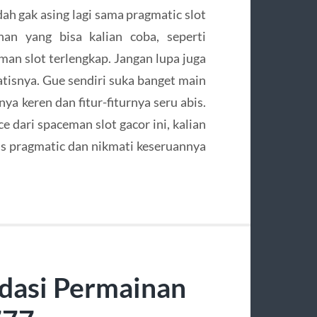
dah gak asing lagi sama pragmatic slot
an yang bisa kalian coba, seperti
man slot terlengkap. Jangan lupa juga
atisnya. Gue sendiri suka banget main
ya keren dan fitur-fiturnya seru abis.
 dari spaceman slot gacor ini, kalian
us pragmatic dan nikmati keseruannya
dasi Permainan