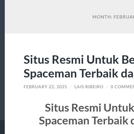
MONTH:
FEBRUA
Situs Resmi Untuk Be
Spaceman Terbaik da
FEBRUARY 22, 2025
/
LAIS RIBEIRO
/
0 COMME
Situs Resmi Untuk
Spaceman Terbaik 