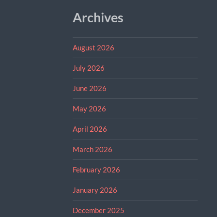
Archives
August 2026
July 2026
June 2026
May 2026
April 2026
March 2026
February 2026
January 2026
December 2025