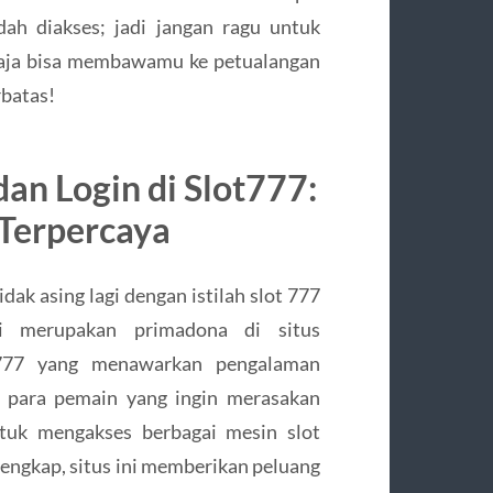
ah diakses; jadi jangan ragu untuk
saja bisa membawamu ke petualangan
batas!
an Login di Slot777:
 Terpercaya
dak asing lagi dengan istilah slot 777
i merupakan primadona di situs
77 yang menawarkan pengalaman
 para pemain yang ingin merasakan
ntuk mengakses berbagai mesin slot
lengkap, situs ini memberikan peluang