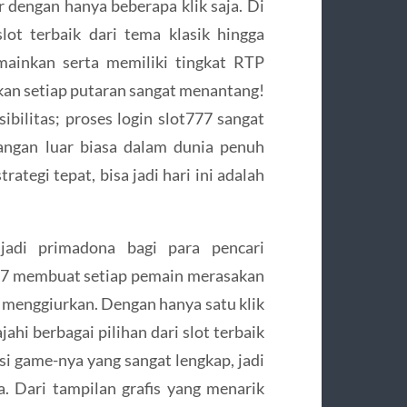
 dengan hanya beberapa klik saja. Di
ot terbaik dari tema klasik hingga
ainkan serta memiliki tingkat RTP
ikan setiap putaran sangat menantang!
bilitas; proses login slot777 sangat
angan luar biasa dalam dunia penuh
ategi tepat, bisa jadi hari ini adalah
jadi primadona bagi para pencari
 77 membuat setiap pemain merasakan
 menggiurkan. Dengan hanya satu klik
ahi berbagai pilihan dari slot terbaik
ksi game-nya yang sangat lengkap, jadi
. Dari tampilan grafis yang menarik