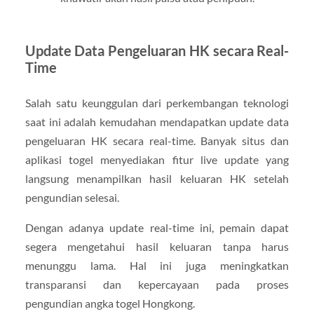
Update Data Pengeluaran HK secara Real-
Time
Salah satu keunggulan dari perkembangan teknologi
saat ini adalah kemudahan mendapatkan update data
pengeluaran HK secara real-time. Banyak situs dan
aplikasi togel menyediakan fitur live update yang
langsung menampilkan hasil keluaran HK setelah
pengundian selesai.
Dengan adanya update real-time ini, pemain dapat
segera mengetahui hasil keluaran tanpa harus
menunggu lama. Hal ini juga meningkatkan
transparansi dan kepercayaan pada proses
pengundian angka togel Hongkong.