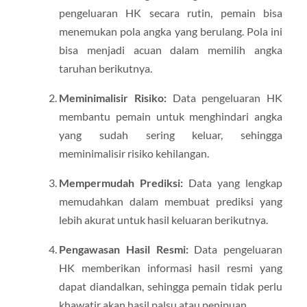
pengeluaran HK secara rutin, pemain bisa
menemukan pola angka yang berulang. Pola ini
bisa menjadi acuan dalam memilih angka
taruhan berikutnya.
Meminimalisir Risiko:
Data pengeluaran HK
membantu pemain untuk menghindari angka
yang sudah sering keluar, sehingga
meminimalisir risiko kehilangan.
Mempermudah Prediksi:
Data yang lengkap
memudahkan dalam membuat prediksi yang
lebih akurat untuk hasil keluaran berikutnya.
Pengawasan Hasil Resmi:
Data pengeluaran
HK memberikan informasi hasil resmi yang
dapat diandalkan, sehingga pemain tidak perlu
khawatir akan hasil palsu atau penipuan.