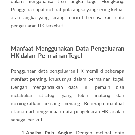
dalam menganalisa tren angka togel Hongkong.
Pengguna dapat melihat pola angka yang sering keluar
atau angka yang jarang muncul berdasarkan data
pengeluaran HK tersebut.
Manfaat Menggunakan Data Pengeluaran
HK dalam Permainan Togel
Penggunaan data pengeluaran HK memiliki beberapa
manfaat penting, khususnya dalam permainan togel.
Dengan mengandalkan data ini, pemain bisa
melakukan strategi yang lebih matang dan
meningkatkan peluang menang. Beberapa manfaat
utama dari penggunaan data pengeluaran HK adalah
sebagai berikut:
Analisa Pola Angka:
Dengan melihat data