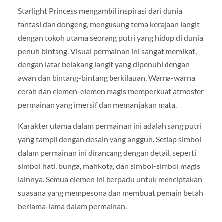
Starlight Princess mengambil inspirasi dari dunia
fantasi dan dongeng, mengusung tema kerajaan langit
dengan tokoh utama seorang putri yang hidup di dunia
penuh bintang. Visual permainan ini sangat memikat,
dengan latar belakang langit yang dipenuhi dengan
awan dan bintang-bintang berkilauan. Warna-warna
cerah dan elemen-elemen magis memperkuat atmosfer
permainan yang imersif dan memanjakan mata.
Karakter utama dalam permainan ini adalah sang putri
yang tampil dengan desain yang anggun. Setiap simbol
dalam permainan ini dirancang dengan detail, seperti
simbol hati, bunga, mahkota, dan simbol-simbol magis
lainnya. Semua elemen ini berpadu untuk menciptakan
suasana yang mempesona dan membuat pemain betah
berlama-lama dalam permainan.