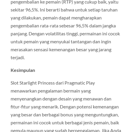
pengembalian ke pemain (RTP) yang cukup baik, yaitu
sekitar 96,5%. Ini berarti bahwa untuk setiap taruhan
yang dilakukan, pemain dapat mengharapkan
pengembalian rata-rata sebesar 96,5% dalam jangka
panjang. Dengan volatilitas tinggi, permainan ini cocok
untuk pemain yang menyukai tantangan dan ingin
merasakan sensasi kemenangan besar yang jarang
terjadi.
Kesimpulan
Slot Starlight Princess dari Pragmatic Play
menawarkan pengalaman bermain yang
menyenangkan dengan desain yang menawan dan
fitur-fitur yang menarik. Dengan potensi kemenangan
yang besar dan berbagai bonus yang menguntungkan,
permainan ini cocok untuk berbagai jenis pemain, baik
pemula maupun yang sudah berpengalaman. Jika Anda