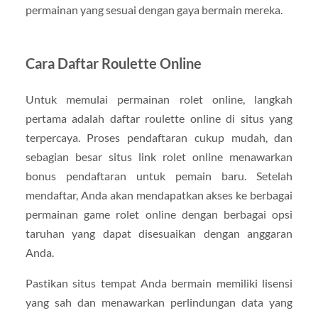
permainan yang sesuai dengan gaya bermain mereka.
Cara Daftar Roulette Online
Untuk memulai permainan rolet online, langkah
pertama adalah daftar roulette online di situs yang
terpercaya. Proses pendaftaran cukup mudah, dan
sebagian besar situs link rolet online menawarkan
bonus pendaftaran untuk pemain baru. Setelah
mendaftar, Anda akan mendapatkan akses ke berbagai
permainan game rolet online dengan berbagai opsi
taruhan yang dapat disesuaikan dengan anggaran
Anda.
Pastikan situs tempat Anda bermain memiliki lisensi
yang sah dan menawarkan perlindungan data yang