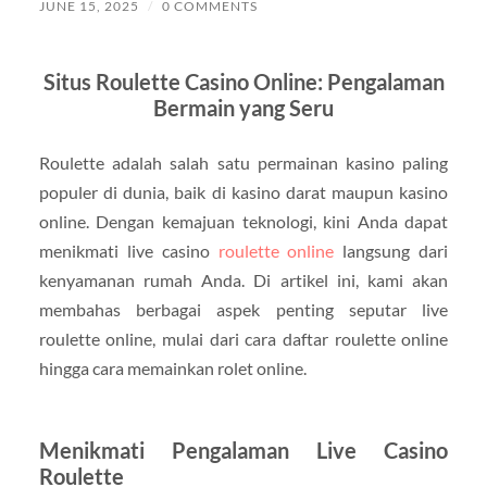
JUNE 15, 2025
/
0 COMMENTS
Situs Roulette Casino Online: Pengalaman
Bermain yang Seru
Roulette adalah salah satu permainan kasino paling
populer di dunia, baik di kasino darat maupun kasino
online. Dengan kemajuan teknologi, kini Anda dapat
menikmati live casino
roulette online
langsung dari
kenyamanan rumah Anda. Di artikel ini, kami akan
membahas berbagai aspek penting seputar live
roulette online, mulai dari cara daftar roulette online
hingga cara memainkan rolet online.
Menikmati Pengalaman Live Casino
Roulette