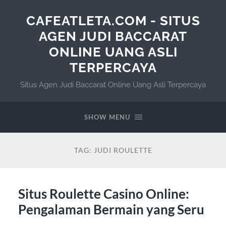
CAFEATLETA.COM - SITUS
AGEN JUDI BACCARAT
ONLINE UANG ASLI
TERPERCAYA
Situs Agen Judi Baccarat Online Uang Asli Terpercaya
SHOW MENU
TAG:
JUDI ROULETTE
Situs Roulette Casino Online:
Pengalaman Bermain yang Seru