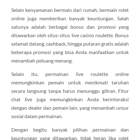
Selain kenyamanan bermain dari rumah, bermain rolet
online juga memberikan banyak keuntungan. Salah
satunya adalah berbagai bonus dan promosi yang
ditawarkan oleh situs-situs live casino roulette. Bonus
selamat datang, cashback, hingga putaran gratis adalah
beberapa promosi yang bisa Anda manfaatkan untuk
menambah peluang menang.
Selain itu, permainan live roulette online
memungkinkan pemain untuk menikmati taruhan
secara langsung tanpa harus menunggu giliran. Fitur
chat live juga memungkinkan Anda berinteraksi
dengan dealer dan pemain lain, yang menambah unsur
sosial dalam permainan.
Dengan begitu banyak pilihan permainan dan
keuntungan yang ditawarkan, tidak heran jika rolet