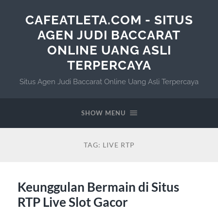
CAFEATLETA.COM - SITUS
AGEN JUDI BACCARAT
ONLINE UANG ASLI
TERPERCAYA
Situs Agen Judi Baccarat Online Uang Asli Terpercaya
SHOW MENU
TAG:
LIVE RTP
Keunggulan Bermain di Situs
RTP Live Slot Gacor