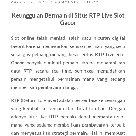
AUGUST 27, 2025
/
0 COMMENTS
/
STICKY
Keunggulan Bermain di Situs RTP Live Slot
Gacor
Slot online telah menjadi salah satu hiburan digital
favorit karena menawarkan sensasi bermain yang seru
sekaligus peluang menang besar.
Situs RTP Live Slot
Gacor
banyak diminati pemain karena menampilkan
data RTP secara real-time, sehingga memudahkan
pemain mengetahui permainan mana yang sedang
memberikan pembayaran tinggi.
RTP (Return to Player) adalah persentase kemenangan
yang kembali ke pemain dari total taruhan. Dengan
adanya fitur live RTP, pemain dapat memantau slot
mana yang sedang memberikan pembayaran terbaik
dan menyesuaikan strategi bermain. Hal ini membuat