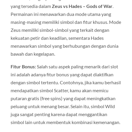
yang tersedia dalam
Zeus vs Hades – Gods of War
.
Permainan ini menawarkan dua mode utama yang
masing-masing memiliki simbol dan fitur khusus. Mode
Zeus memiliki simbol-simbol yang terkait dengan
kekuatan petir dan keadilan, sementara Hades
menawarkan simbol yang berhubungan dengan dunia
bawah dan kegelapan.
Fitur Bonus:
Salah satu aspek paling menarik dari slot
ini adalah adanya fitur bonus yang dapat diaktifkan
dengan simbol tertentu. Contohnya, jika kamu berhasil
mendapatkan simbol Scatter, kamu akan memicu
putaran gratis (free spins) yang dapat meningkatkan
peluang untuk menang besar. Selain itu, simbol Wild
juga sangat penting karena dapat menggantikan
simbol lain untuk membentuk kombinasi kemenangan.