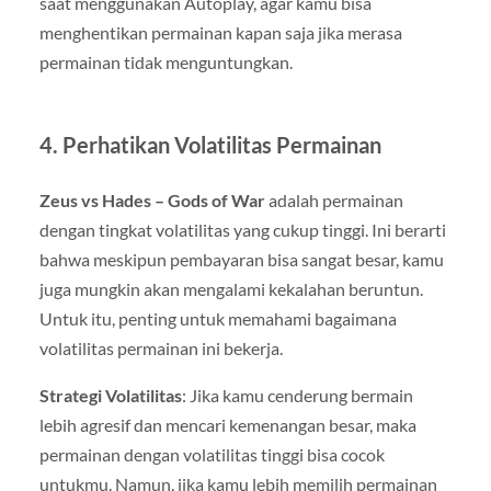
saat menggunakan Autoplay, agar kamu bisa
menghentikan permainan kapan saja jika merasa
permainan tidak menguntungkan.
4.
Perhatikan Volatilitas Permainan
Zeus vs Hades – Gods of War
adalah permainan
dengan tingkat volatilitas yang cukup tinggi. Ini berarti
bahwa meskipun pembayaran bisa sangat besar, kamu
juga mungkin akan mengalami kekalahan beruntun.
Untuk itu, penting untuk memahami bagaimana
volatilitas permainan ini bekerja.
Strategi Volatilitas
: Jika kamu cenderung bermain
lebih agresif dan mencari kemenangan besar, maka
permainan dengan volatilitas tinggi bisa cocok
untukmu. Namun, jika kamu lebih memilih permainan