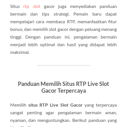
Situs
rtp slot
gacor juga menyediakan panduan
bermain dan tips strategi. Pemain baru dapat
mempelajari cara membaca RTP, memanfaatkan fitur
bonus, dan memilih slot gacor dengan peluang menang
tinggi. Dengan panduan ini, pengalaman bermain
menjadi lebih optimal dan hasil yang didapat lebih
maksimal.
Panduan Memilih Situs RTP Live Slot
Gacor Terpercaya
Memilih
situs RTP Live Slot Gacor
yang terpercaya
sangat penting agar pengalaman bermain aman,
nyaman, dan menguntungkan. Berikut panduan yang