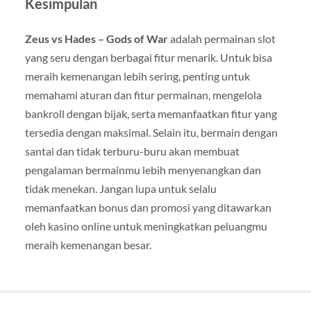
Kesimpulan
Zeus vs Hades – Gods of War
adalah permainan slot
yang seru dengan berbagai fitur menarik. Untuk bisa
meraih kemenangan lebih sering, penting untuk
memahami aturan dan fitur permainan, mengelola
bankroll dengan bijak, serta memanfaatkan fitur yang
tersedia dengan maksimal. Selain itu, bermain dengan
santai dan tidak terburu-buru akan membuat
pengalaman bermainmu lebih menyenangkan dan
tidak menekan. Jangan lupa untuk selalu
memanfaatkan bonus dan promosi yang ditawarkan
oleh kasino online untuk meningkatkan peluangmu
meraih kemenangan besar.