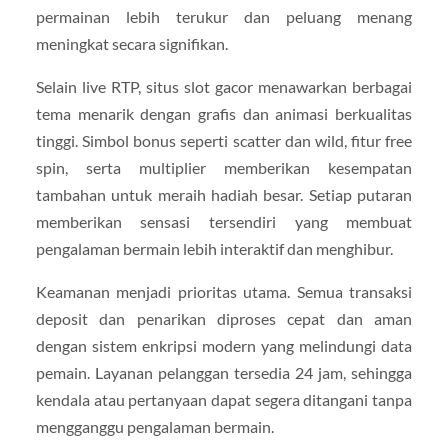
permainan lebih terukur dan peluang menang
meningkat secara signifikan.
Selain live RTP, situs slot gacor menawarkan berbagai
tema menarik dengan grafis dan animasi berkualitas
tinggi. Simbol bonus seperti scatter dan wild, fitur free
spin, serta multiplier memberikan kesempatan
tambahan untuk meraih hadiah besar. Setiap putaran
memberikan sensasi tersendiri yang membuat
pengalaman bermain lebih interaktif dan menghibur.
Keamanan menjadi prioritas utama. Semua transaksi
deposit dan penarikan diproses cepat dan aman
dengan sistem enkripsi modern yang melindungi data
pemain. Layanan pelanggan tersedia 24 jam, sehingga
kendala atau pertanyaan dapat segera ditangani tanpa
mengganggu pengalaman bermain.