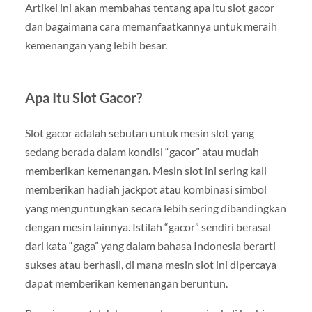
Artikel ini akan membahas tentang apa itu slot gacor
dan bagaimana cara memanfaatkannya untuk meraih
kemenangan yang lebih besar.
Apa Itu Slot Gacor?
Slot gacor adalah sebutan untuk mesin slot yang
sedang berada dalam kondisi “gacor” atau mudah
memberikan kemenangan. Mesin slot ini sering kali
memberikan hadiah jackpot atau kombinasi simbol
yang menguntungkan secara lebih sering dibandingkan
dengan mesin lainnya. Istilah “gacor” sendiri berasal
dari kata “gaga” yang dalam bahasa Indonesia berarti
sukses atau berhasil, di mana mesin slot ini dipercaya
dapat memberikan kemenangan beruntun.