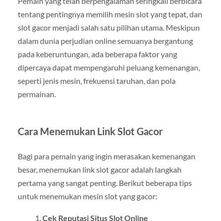
Pemain yang telah berpengalaman seringkali berbicara
tentang pentingnya memilih mesin slot yang tepat, dan
slot gacor menjadi salah satu pilihan utama. Meskipun
dalam dunia perjudian online semuanya bergantung
pada keberuntungan, ada beberapa faktor yang
dipercaya dapat mempengaruhi peluang kemenangan,
seperti jenis mesin, frekuensi taruhan, dan pola
permainan.
Cara Menemukan Link Slot Gacor
Bagi para pemain yang ingin merasakan kemenangan
besar, menemukan link slot gacor adalah langkah
pertama yang sangat penting. Berikut beberapa tips
untuk menemukan mesin slot yang gacor:
Cek Reputasi Situs Slot Online