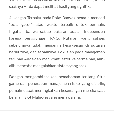
saatnya Anda dapat melihat hasil yang signifikan.
4. Jangan Terpaku pada Pola: Banyak pemain mencari
“pola gacor” atau waktu terbaik untuk bermain.
Ingatlah bahwa setiap putaran adalah independen
karena penggunaan RNG. Putaran yang sukses
sebelumnya tidak menjamin kesuksesan di putaran
berikutnya, dan sebaliknya. Fokuslah pada manajemen
taruhan Anda dan menikmati estetika permainan, alih-
alih mencoba mengalahkan sistem yang acak.
Dengan mengombinasikan pemahaman tentang fitur
game dan penerapan manajemen risiko yang disiplin,
pemain dapat meningkatkan kesenangan mereka saat
bermain Slot Mahjong yang menawan ini.