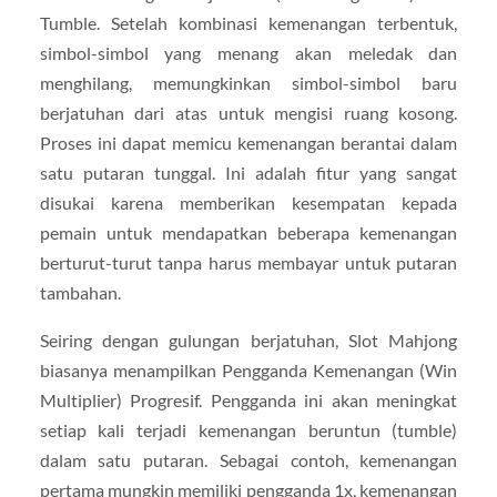
Tumble. Setelah kombinasi kemenangan terbentuk,
simbol-simbol yang menang akan meledak dan
menghilang, memungkinkan simbol-simbol baru
berjatuhan dari atas untuk mengisi ruang kosong.
Proses ini dapat memicu kemenangan berantai dalam
satu putaran tunggal. Ini adalah fitur yang sangat
disukai karena memberikan kesempatan kepada
pemain untuk mendapatkan beberapa kemenangan
berturut-turut tanpa harus membayar untuk putaran
tambahan.
Seiring dengan gulungan berjatuhan, Slot Mahjong
biasanya menampilkan Pengganda Kemenangan (Win
Multiplier) Progresif. Pengganda ini akan meningkat
setiap kali terjadi kemenangan beruntun (tumble)
dalam satu putaran. Sebagai contoh, kemenangan
pertama mungkin memiliki pengganda 1x, kemenangan