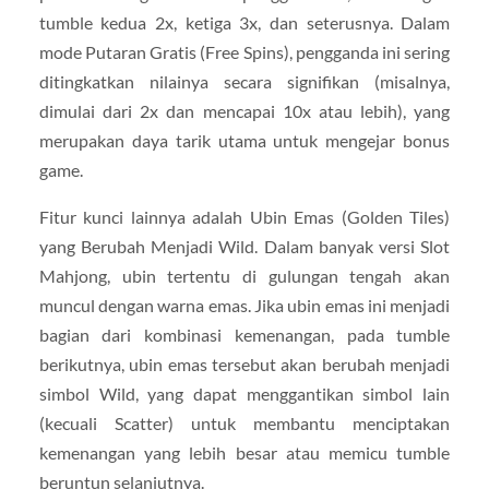
tumble kedua 2x, ketiga 3x, dan seterusnya. Dalam
mode Putaran Gratis (Free Spins), pengganda ini sering
ditingkatkan nilainya secara signifikan (misalnya,
dimulai dari 2x dan mencapai 10x atau lebih), yang
merupakan daya tarik utama untuk mengejar bonus
game.
Fitur kunci lainnya adalah Ubin Emas (Golden Tiles)
yang Berubah Menjadi Wild. Dalam banyak versi Slot
Mahjong, ubin tertentu di gulungan tengah akan
muncul dengan warna emas. Jika ubin emas ini menjadi
bagian dari kombinasi kemenangan, pada tumble
berikutnya, ubin emas tersebut akan berubah menjadi
simbol Wild, yang dapat menggantikan simbol lain
(kecuali Scatter) untuk membantu menciptakan
kemenangan yang lebih besar atau memicu tumble
beruntun selanjutnya.