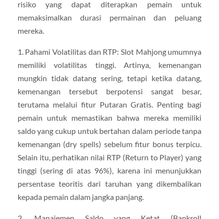
risiko yang dapat diterapkan pemain untuk
memaksimalkan durasi permainan dan peluang
mereka.
1. Pahami Volatilitas dan RTP: Slot Mahjong umumnya
memiliki volatilitas tinggi. Artinya, kemenangan
mungkin tidak datang sering, tetapi ketika datang,
kemenangan tersebut berpotensi sangat besar,
terutama melalui fitur Putaran Gratis. Penting bagi
pemain untuk memastikan bahwa mereka memiliki
saldo yang cukup untuk bertahan dalam periode tanpa
kemenangan (dry spells) sebelum fitur bonus terpicu.
Selain itu, perhatikan nilai RTP (Return to Player) yang
tinggi (sering di atas 96%), karena ini menunjukkan
persentase teoritis dari taruhan yang dikembalikan
kepada pemain dalam jangka panjang.
2. Manajemen Saldo yang Ketat (Bankroll