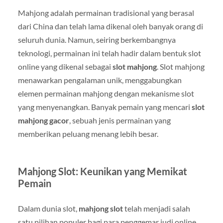
Mahjong adalah permainan tradisional yang berasal
dari China dan telah lama dikenal oleh banyak orang di
seluruh dunia. Namun, seiring berkembangnya
teknologi, permainan ini telah hadir dalam bentuk slot
online yang dikenal sebagai
slot mahjong
. Slot mahjong
menawarkan pengalaman unik, menggabungkan
elemen permainan mahjong dengan mekanisme slot
yang menyenangkan. Banyak pemain yang mencari
slot
mahjong gacor
, sebuah jenis permainan yang
memberikan peluang menang lebih besar.
Mahjong Slot: Keunikan yang Memikat
Pemain
Dalam dunia slot,
mahjong slot
telah menjadi salah
satu pilihan populer bagi para penggemar judi online.