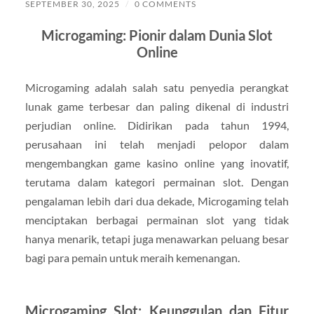
SEPTEMBER 30, 2025
/
0 COMMENTS
Microgaming: Pionir dalam Dunia Slot
Online
Microgaming adalah salah satu penyedia perangkat
lunak game terbesar dan paling dikenal di industri
perjudian online. Didirikan pada tahun 1994,
perusahaan ini telah menjadi pelopor dalam
mengembangkan game kasino online yang inovatif,
terutama dalam kategori permainan slot. Dengan
pengalaman lebih dari dua dekade, Microgaming telah
menciptakan berbagai permainan slot yang tidak
hanya menarik, tetapi juga menawarkan peluang besar
bagi para pemain untuk meraih kemenangan.
Microgaming Slot: Keunggulan dan Fitur