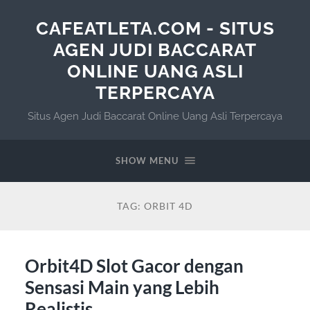
CAFEATLETA.COM - SITUS
AGEN JUDI BACCARAT
ONLINE UANG ASLI
TERPERCAYA
Situs Agen Judi Baccarat Online Uang Asli Terpercaya
SHOW MENU
TAG:
ORBIT 4D
Orbit4D Slot Gacor dengan
Sensasi Main yang Lebih
Realistis