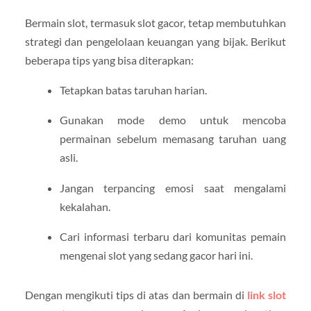
Bermain slot, termasuk slot gacor, tetap membutuhkan
strategi dan pengelolaan keuangan yang bijak. Berikut
beberapa tips yang bisa diterapkan:
Tetapkan batas taruhan harian.
Gunakan mode demo untuk mencoba
permainan sebelum memasang taruhan uang
asli.
Jangan terpancing emosi saat mengalami
kekalahan.
Cari informasi terbaru dari komunitas pemain
mengenai slot yang sedang gacor hari ini.
Dengan mengikuti tips di atas dan bermain di
link slot