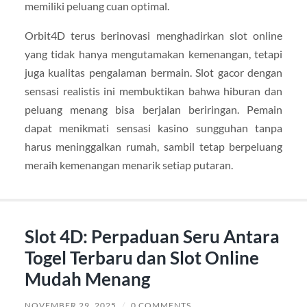
memiliki peluang cuan optimal.
Orbit4D terus berinovasi menghadirkan slot online
yang tidak hanya mengutamakan kemenangan, tetapi
juga kualitas pengalaman bermain. Slot gacor dengan
sensasi realistis ini membuktikan bahwa hiburan dan
peluang menang bisa berjalan beriringan. Pemain
dapat menikmati sensasi kasino sungguhan tanpa
harus meninggalkan rumah, sambil tetap berpeluang
meraih kemenangan menarik setiap putaran.
Slot 4D: Perpaduan Seru Antara
Togel Terbaru dan Slot Online
Mudah Menang
NOVEMBER 29, 2025
/
0 COMMENTS