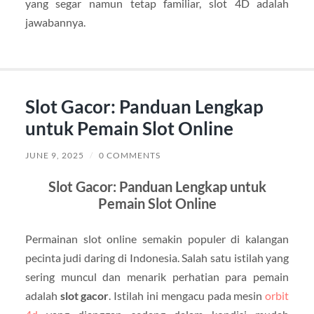
yang segar namun tetap familiar, slot 4D adalah
jawabannya.
Slot Gacor: Panduan Lengkap
untuk Pemain Slot Online
JUNE 9, 2025
/
0 COMMENTS
Slot Gacor: Panduan Lengkap untuk
Pemain Slot Online
Permainan slot online semakin populer di kalangan
pecinta judi daring di Indonesia. Salah satu istilah yang
sering muncul dan menarik perhatian para pemain
adalah
slot gacor
. Istilah ini mengacu pada mesin
orbit