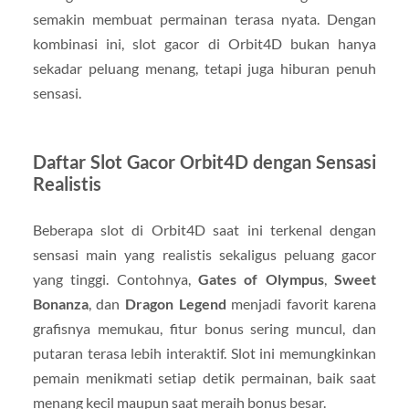
semakin membuat permainan terasa nyata. Dengan
kombinasi ini, slot gacor di Orbit4D bukan hanya
sekadar peluang menang, tetapi juga hiburan penuh
sensasi.
Daftar Slot Gacor Orbit4D dengan Sensasi
Realistis
Beberapa slot di Orbit4D saat ini terkenal dengan
sensasi main yang realistis sekaligus peluang gacor
yang tinggi. Contohnya,
Gates of Olympus
,
Sweet
Bonanza
, dan
Dragon Legend
menjadi favorit karena
grafisnya memukau, fitur bonus sering muncul, dan
putaran terasa lebih interaktif. Slot ini memungkinkan
pemain menikmati setiap detik permainan, baik saat
menang kecil maupun saat meraih bonus besar.