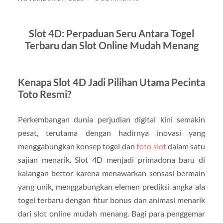
Slot 4D: Perpaduan Seru Antara Togel
Terbaru dan Slot Online Mudah Menang
Kenapa Slot 4D Jadi Pilihan Utama Pecinta
Toto Resmi?
Perkembangan dunia perjudian digital kini semakin
pesat, terutama dengan hadirnya inovasi yang
menggabungkan konsep togel dan
toto slot
dalam satu
sajian menarik. Slot 4D menjadi primadona baru di
kalangan bettor karena menawarkan sensasi bermain
yang unik, menggabungkan elemen prediksi angka ala
togel terbaru dengan fitur bonus dan animasi menarik
dari slot online mudah menang. Bagi para penggemar