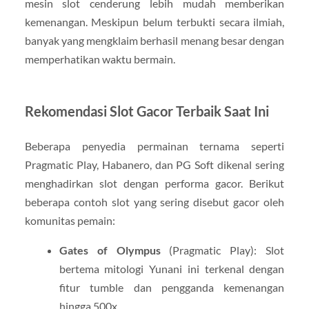
mesin slot cenderung lebih mudah memberikan
kemenangan. Meskipun belum terbukti secara ilmiah,
banyak yang mengklaim berhasil menang besar dengan
memperhatikan waktu bermain.
Rekomendasi Slot Gacor Terbaik Saat Ini
Beberapa penyedia permainan ternama seperti
Pragmatic Play, Habanero, dan PG Soft dikenal sering
menghadirkan slot dengan performa gacor. Berikut
beberapa contoh slot yang sering disebut gacor oleh
komunitas pemain:
Gates of Olympus
(Pragmatic Play): Slot
bertema mitologi Yunani ini terkenal dengan
fitur tumble dan pengganda kemenangan
hingga 500x.