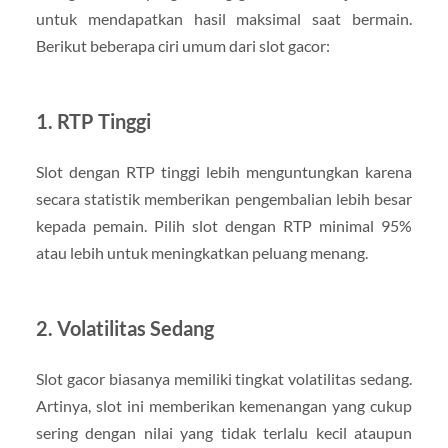
untuk mendapatkan hasil maksimal saat bermain.
Berikut beberapa ciri umum dari slot gacor:
1. RTP Tinggi
Slot dengan RTP tinggi lebih menguntungkan karena
secara statistik memberikan pengembalian lebih besar
kepada pemain. Pilih slot dengan RTP minimal 95%
atau lebih untuk meningkatkan peluang menang.
2. Volatilitas Sedang
Slot gacor biasanya memiliki tingkat volatilitas sedang.
Artinya, slot ini memberikan kemenangan yang cukup
sering dengan nilai yang tidak terlalu kecil ataupun