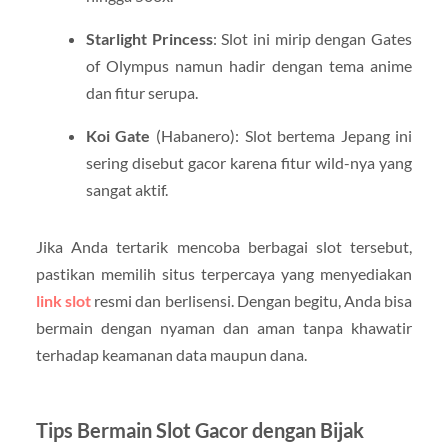
Starlight Princess
: Slot ini mirip dengan Gates
of Olympus namun hadir dengan tema anime
dan fitur serupa.
Koi Gate
(Habanero): Slot bertema Jepang ini
sering disebut gacor karena fitur wild-nya yang
sangat aktif.
Jika Anda tertarik mencoba berbagai slot tersebut,
pastikan memilih situs terpercaya yang menyediakan
link slot
resmi dan berlisensi. Dengan begitu, Anda bisa
bermain dengan nyaman dan aman tanpa khawatir
terhadap keamanan data maupun dana.
Tips Bermain Slot Gacor dengan Bijak