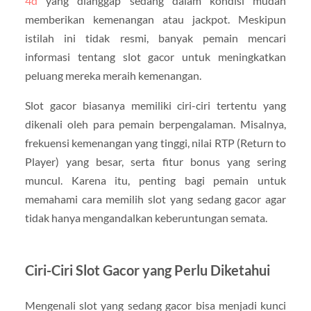
4d
yang dianggap sedang dalam kondisi mudah
memberikan kemenangan atau jackpot. Meskipun
istilah ini tidak resmi, banyak pemain mencari
informasi tentang slot gacor untuk meningkatkan
peluang mereka meraih kemenangan.
Slot gacor biasanya memiliki ciri-ciri tertentu yang
dikenali oleh para pemain berpengalaman. Misalnya,
frekuensi kemenangan yang tinggi, nilai RTP (Return to
Player) yang besar, serta fitur bonus yang sering
muncul. Karena itu, penting bagi pemain untuk
memahami cara memilih slot yang sedang gacor agar
tidak hanya mengandalkan keberuntungan semata.
Ciri-Ciri Slot Gacor yang Perlu Diketahui
Mengenali slot yang sedang gacor bisa menjadi kunci