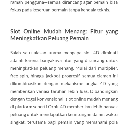
ramah pengguna—semua dirancang agar pemain bisa
fokus pada keseruan bermain tanpa kendala teknis.
Slot Online Mudah Menang: Fitur yang
Meningkatkan Peluang Pemain
Salah satu alasan utama mengapa slot 4D diminati
adalah karena banyaknya fitur yang dirancang untuk
meningkatkan peluang menang. Mulai dari multiplier,
free spin, hingga jackpot progresif, semua elemen ini
dikombinasikan dengan mekanisme angka 4D yang
memberikan variasi taruhan lebih luas. Dibandingkan
dengan togel konvensional, slot online mudah menang
di platform seperti Orbit 4D memberikan lebih banyak
peluang untuk mendapatkan keuntungan dalam waktu
singkat, terutama bagi pemain yang memahami pola