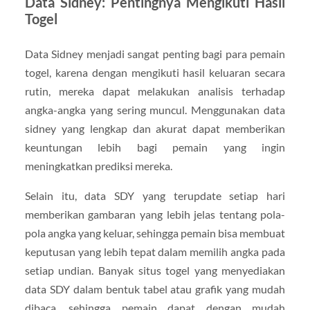
Data Sidney: Pentingnya Mengikuti Hasil
Togel
Data Sidney menjadi sangat penting bagi para pemain
togel, karena dengan mengikuti hasil keluaran secara
rutin, mereka dapat melakukan analisis terhadap
angka-angka yang sering muncul. Menggunakan data
sidney yang lengkap dan akurat dapat memberikan
keuntungan lebih bagi pemain yang ingin
meningkatkan prediksi mereka.
Selain itu, data SDY yang terupdate setiap hari
memberikan gambaran yang lebih jelas tentang pola-
pola angka yang keluar, sehingga pemain bisa membuat
keputusan yang lebih tepat dalam memilih angka pada
setiap undian. Banyak situs togel yang menyediakan
data SDY dalam bentuk tabel atau grafik yang mudah
dibaca, sehingga pemain dapat dengan mudah