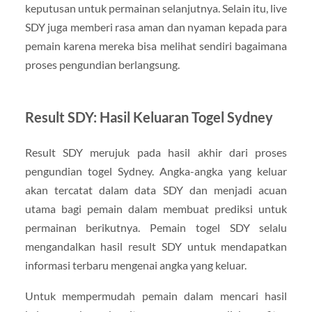
keputusan untuk permainan selanjutnya. Selain itu, live
SDY juga memberi rasa aman dan nyaman kepada para
pemain karena mereka bisa melihat sendiri bagaimana
proses pengundian berlangsung.
Result SDY: Hasil Keluaran Togel Sydney
Result SDY merujuk pada hasil akhir dari proses
pengundian togel Sydney. Angka-angka yang keluar
akan tercatat dalam data SDY dan menjadi acuan
utama bagi pemain dalam membuat prediksi untuk
permainan berikutnya. Pemain togel SDY selalu
mengandalkan hasil result SDY untuk mendapatkan
informasi terbaru mengenai angka yang keluar.
Untuk mempermudah pemain dalam mencari hasil