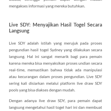
mengakses informasi yang mereka butuhkan.
Live SDY: Menyajikan Hasil Togel Secara
Langsung
Live SDY adalah istilah yang merujuk pada proses
pengundian hasil togel Sydney yang dilakukan secara
langsung. Hal ini sangat menarik bagi para pemain
karena mereka bisa menyaksikan proses undian secara
real-time, memastikan bahwa tidak ada manipulasi
atau kecurangan dalam proses pengundian. Live SDY
sering kali disiarkan melalui platform live draw SDY
pools yang bisa diakses dengan mudah.
Dengan adanya live draw SDY, para pemain dapat
langsung mengetahui hasil togel hari ini dan membuat