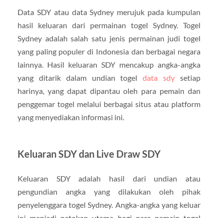
Data SDY atau data Sydney merujuk pada kumpulan
hasil keluaran dari permainan togel Sydney. Togel
Sydney adalah salah satu jenis permainan judi togel
yang paling populer di Indonesia dan berbagai negara
lainnya. Hasil keluaran SDY mencakup angka-angka
yang ditarik dalam undian togel
data sdy
setiap
harinya, yang dapat dipantau oleh para pemain dan
penggemar togel melalui berbagai situs atau platform
yang menyediakan informasi ini.
Keluaran SDY dan Live Draw SDY
Keluaran SDY adalah hasil dari undian atau
pengundian angka yang dilakukan oleh pihak
penyelenggara togel Sydney. Angka-angka yang keluar
ini menjadi patokan utama bagi para pemain togel