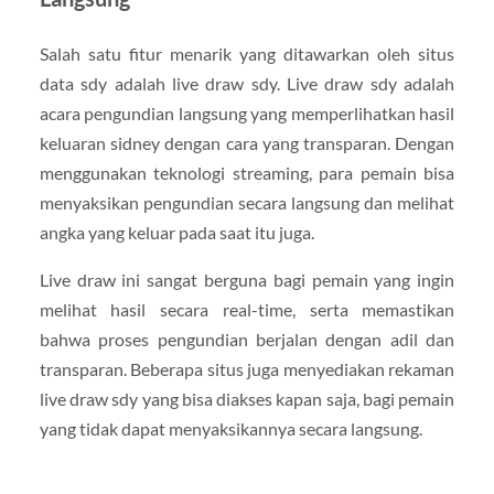
Salah satu fitur menarik yang ditawarkan oleh situs
data sdy adalah live draw sdy. Live draw sdy adalah
acara pengundian langsung yang memperlihatkan hasil
keluaran sidney dengan cara yang transparan. Dengan
menggunakan teknologi streaming, para pemain bisa
menyaksikan pengundian secara langsung dan melihat
angka yang keluar pada saat itu juga.
Live draw ini sangat berguna bagi pemain yang ingin
melihat hasil secara real-time, serta memastikan
bahwa proses pengundian berjalan dengan adil dan
transparan. Beberapa situs juga menyediakan rekaman
live draw sdy yang bisa diakses kapan saja, bagi pemain
yang tidak dapat menyaksikannya secara langsung.