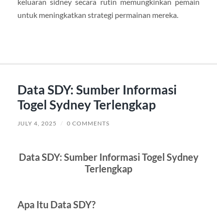
keluaran sidney secara rutin memungkinkan pemain
untuk meningkatkan strategi permainan mereka.
Data SDY: Sumber Informasi
Togel Sydney Terlengkap
JULY 4, 2025
/
0 COMMENTS
Data SDY: Sumber Informasi Togel Sydney
Terlengkap
Apa Itu Data SDY?