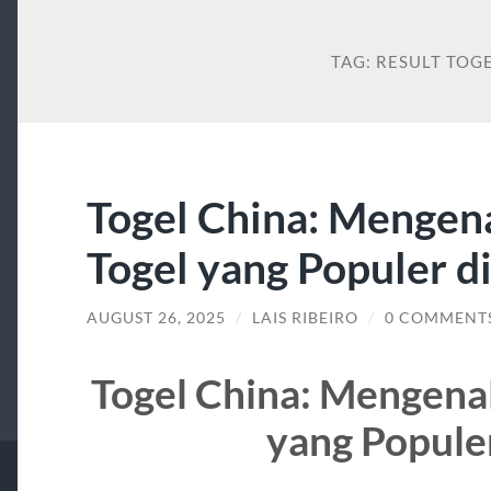
TAG:
RESULT TOG
Togel China: Mengen
Togel yang Populer di
AUGUST 26, 2025
/
LAIS RIBEIRO
/
0 COMMENT
Togel China: Mengena
yang Populer