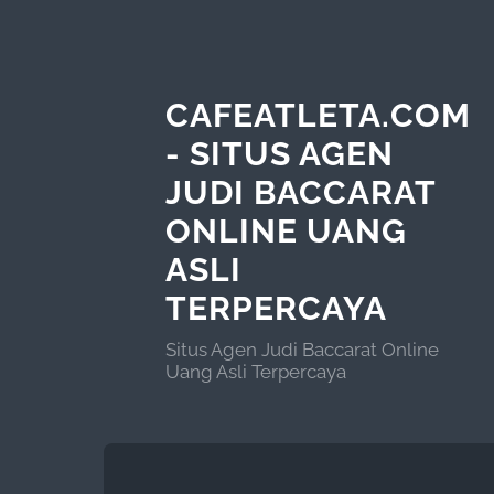
CAFEATLETA.COM
- SITUS AGEN
JUDI BACCARAT
ONLINE UANG
ASLI
TERPERCAYA
Situs Agen Judi Baccarat Online
Uang Asli Terpercaya