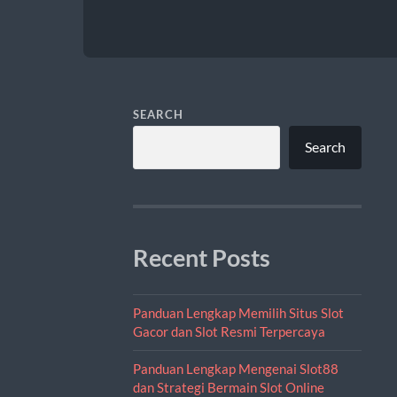
SEARCH
Search
Recent Posts
Panduan Lengkap Memilih Situs Slot
Gacor dan Slot Resmi Terpercaya
Panduan Lengkap Mengenai Slot88
dan Strategi Bermain Slot Online