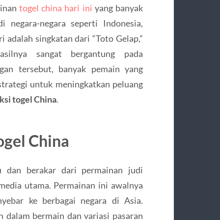
ainan
togel china hari ini
yang banyak
i negara-negara seperti Indonesia,
ri adalah singkatan dari “Toto Gelap,”
silnya sangat bergantung pada
ngan tersebut, banyak pemain yang
trategi untuk meningkatkan peluang
ksi togel China
.
ogel China
 dan berakar dari permainan judi
media utama. Permainan ini awalnya
ebar ke berbagai negara di Asia.
n dalam bermain dan variasi pasaran