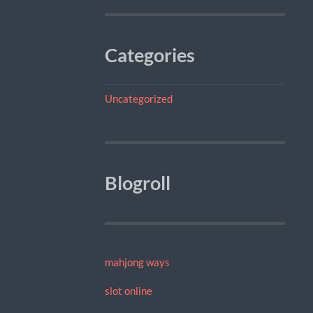
Categories
Uncategorized
Blogroll
mahjong ways
slot online