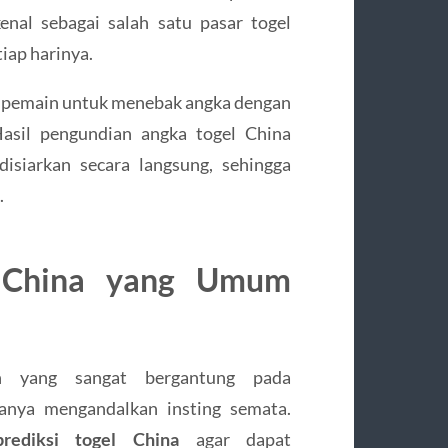
enal sebagai salah satu pasar togel
tiap harinya.
 pemain untuk menebak angka dengan
Hasil pengundian angka togel China
disiarkan secara langsung, sehingga
.
l China yang Umum
n yang sangat bergantung pada
anya mengandalkan insting semata.
prediksi togel China
agar dapat