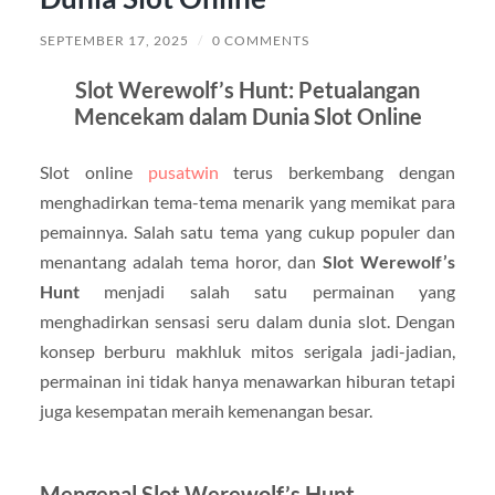
SEPTEMBER 17, 2025
/
0 COMMENTS
Slot Werewolf’s Hunt: Petualangan
Mencekam dalam Dunia Slot Online
Slot online
pusatwin
terus berkembang dengan
menghadirkan tema-tema menarik yang memikat para
pemainnya. Salah satu tema yang cukup populer dan
menantang adalah tema horor, dan
Slot Werewolf’s
Hunt
menjadi salah satu permainan yang
menghadirkan sensasi seru dalam dunia slot. Dengan
konsep berburu makhluk mitos serigala jadi-jadian,
permainan ini tidak hanya menawarkan hiburan tetapi
juga kesempatan meraih kemenangan besar.
Mengenal Slot Werewolf’s Hunt