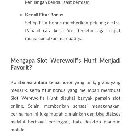
kehilangan kendali saat bermain.
Kenali Fitur Bonus
Setiap fitur bonus memberikan peluang ekstra.
Pahami cara kerja fitur tersebut agar dapat
memaksimalkan manfaatnya.
Mengapa Slot Werewolf’s Hunt Menjadi
Favorit?
Kombinasi antara tema horor yang unik, grafis yang
menarik, serta fitur bonus yang melimpah membuat
Slot Werewolf’s Hunt disukai banyak pemain slot
online. Selain memberikan sensasi menegangkan,
permainan ini juga mudah dimainkan dan bisa diakses
melalui berbagai perangkat, baik desktop maupun
mobile.