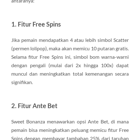
antaranya:
1. Fitur Free Spins
Jika pemain mendapatkan 4 atau lebih simbol Scatter
(permen lolipop), maka akan memicu 10 putaran gratis.
Selama fitur Free Spins ini, simbol bom warna-warni
dengan pengali (mulai dari 2x hingga 100x) dapat
muncul dan meningkatkan total kemenangan secara
signifikan.
2. Fitur Ante Bet
Sweet Bonanza menawarkan opsi Ante Bet, di mana
pemain bisa meningkatkan peluang memicu fitur Free
Spins dengan membayar tambahan 25% dari taruhan