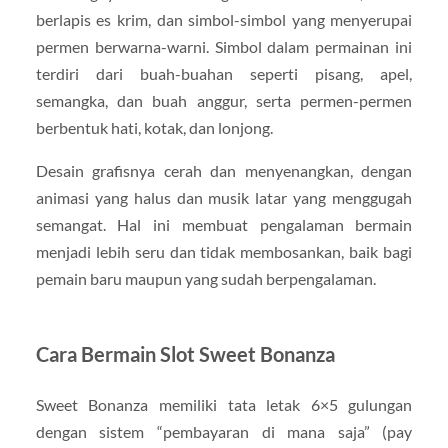
berlapis es krim, dan simbol-simbol yang menyerupai
permen berwarna-warni. Simbol dalam permainan ini
terdiri dari buah-buahan seperti pisang, apel,
semangka, dan buah anggur, serta permen-permen
berbentuk hati, kotak, dan lonjong.
Desain grafisnya cerah dan menyenangkan, dengan
animasi yang halus dan musik latar yang menggugah
semangat. Hal ini membuat pengalaman bermain
menjadi lebih seru dan tidak membosankan, baik bagi
pemain baru maupun yang sudah berpengalaman.
Cara Bermain Slot Sweet Bonanza
Sweet Bonanza memiliki tata letak 6×5 gulungan
dengan sistem “pembayaran di mana saja” (pay