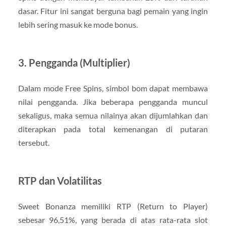
dasar. Fitur ini sangat berguna bagi pemain yang ingin
lebih sering masuk ke mode bonus.
3. Pengganda (Multiplier)
Dalam mode Free Spins, simbol bom dapat membawa
nilai pengganda. Jika beberapa pengganda muncul
sekaligus, maka semua nilainya akan dijumlahkan dan
diterapkan pada total kemenangan di putaran
tersebut.
RTP dan Volatilitas
Sweet Bonanza memiliki RTP (Return to Player)
sebesar 96,51%, yang berada di atas rata-rata slot