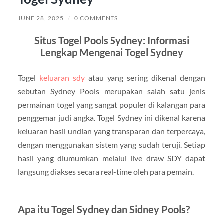
JUNE 28, 2025
/
0 COMMENTS
Situs Togel Pools Sydney: Informasi
Lengkap Mengenai Togel Sydney
Togel
keluaran sdy
atau yang sering dikenal dengan
sebutan Sydney Pools merupakan salah satu jenis
permainan togel yang sangat populer di kalangan para
penggemar judi angka. Togel Sydney ini dikenal karena
keluaran hasil undian yang transparan dan terpercaya,
dengan menggunakan sistem yang sudah teruji. Setiap
hasil yang diumumkan melalui live draw SDY dapat
langsung diakses secara real-time oleh para pemain.
Apa itu Togel Sydney dan Sidney Pools?