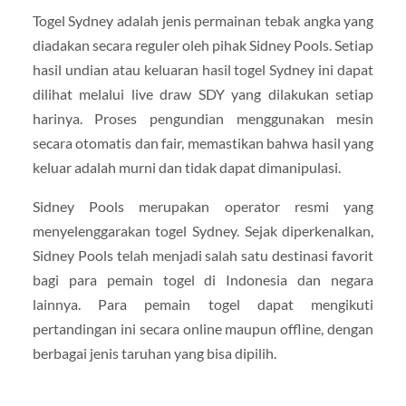
Togel Sydney adalah jenis permainan tebak angka yang
diadakan secara reguler oleh pihak Sidney Pools. Setiap
hasil undian atau keluaran hasil togel Sydney ini dapat
dilihat melalui live draw SDY yang dilakukan setiap
harinya. Proses pengundian menggunakan mesin
secara otomatis dan fair, memastikan bahwa hasil yang
keluar adalah murni dan tidak dapat dimanipulasi.
Sidney Pools merupakan operator resmi yang
menyelenggarakan togel Sydney. Sejak diperkenalkan,
Sidney Pools telah menjadi salah satu destinasi favorit
bagi para pemain togel di Indonesia dan negara
lainnya. Para pemain togel dapat mengikuti
pertandingan ini secara online maupun offline, dengan
berbagai jenis taruhan yang bisa dipilih.