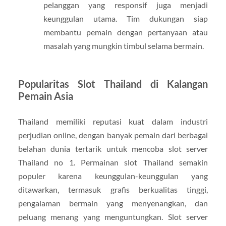
pelanggan
yang
responsif
juga
menjadi
keunggulan
utama.
Tim
dukungan
siap
membantu
pemain
dengan
pertanyaan
atau
masalah
yang
mungkin
timbul
selama
bermain.
Popularitas
Slot
Thailand
di
Kalangan
Pemain
Asia
Thailand
memiliki
reputasi
kuat
dalam
industri
perjudian
online,
dengan
banyak
pemain
dari
berbagai
belahan
dunia
tertarik
untuk
mencoba
slot
server
Thailand
no
1.
Permainan
slot
Thailand
semakin
populer
karena
keunggulan-
keunggulan
yang
ditawarkan,
termasuk
grafis
berkualitas
tinggi,
pengalaman
bermain
yang
menyenangkan,
dan
peluang
menang
yang
menguntungkan.
Slot
server