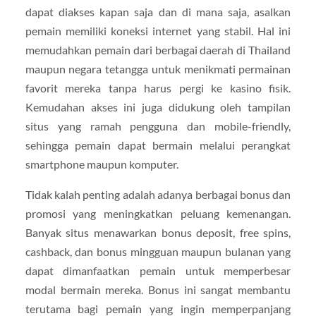
dapat diakses kapan saja dan di mana saja, asalkan
pemain memiliki koneksi internet yang stabil. Hal ini
memudahkan pemain dari berbagai daerah di Thailand
maupun negara tetangga untuk menikmati permainan
favorit mereka tanpa harus pergi ke kasino fisik.
Kemudahan akses ini juga didukung oleh tampilan
situs yang ramah pengguna dan mobile-friendly,
sehingga pemain dapat bermain melalui perangkat
smartphone maupun komputer.
Tidak kalah penting adalah adanya berbagai bonus dan
promosi yang meningkatkan peluang kemenangan.
Banyak situs menawarkan bonus deposit, free spins,
cashback, dan bonus mingguan maupun bulanan yang
dapat dimanfaatkan pemain untuk memperbesar
modal bermain mereka. Bonus ini sangat membantu
terutama bagi pemain yang ingin memperpanjang