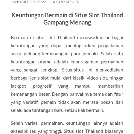
JANUARY 20, 2026
/
0 COMMENTS
Keuntungan Bermain di Situs Slot Thailand
Gampang Menang
Bermain di situs slot Thailand menawarkan berbagai
keuntungan yang dapat meningkatkan pengalaman
serta peluang kemenangan para pemain. Salah satu
keuntungan utama adalah keberagaman permainan
yang sangat lengkap. Situs-situs ini menyediakan
berbagai jenis slot mulai dari klasik, video slot, hingga
jackpot progresif yang mampu memberikan
kemenangan besar. Dengan banyaknya tema dan fitur
yang variatif, pemain tidak akan merasa bosan dan
selalu ada tantangan baru setiap kali bermain.
Selain variasi permainan, keuntungan lainnya adalah
aksesibilitas yang tinggi. Situs slot Thailand biasanya