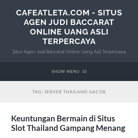
CAFEATLETA.COM - SITUS
AGEN JUDI BACCARAT
ONLINE UANG ASLI
TERPERCAYA
Situs Agen Judi Baccarat Online Uang Asli Terpercaya
SHOW MENU
TAG:
SERVER THAILAND GACOR
Keuntungan Bermain di Situs
Slot Thailand Gampang Menang