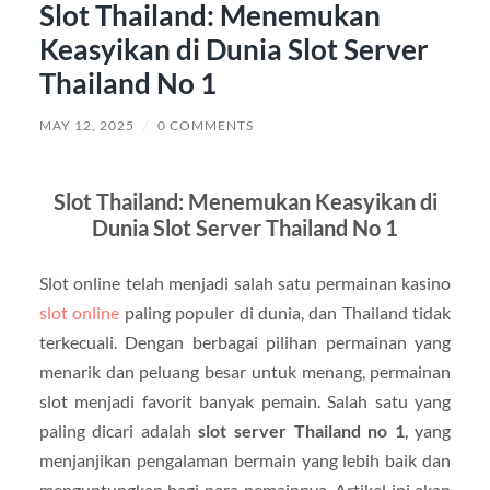
Slot Thailand: Menemukan
Keasyikan di Dunia Slot Server
Thailand No 1
MAY 12, 2025
/
0 COMMENTS
Slot
Thailand:
Menemukan
Keasyikan
di
Dunia
Slot
Server
Thailand
No
1
Slot
online
telah
menjadi
salah
satu
permainan
kasino
slot online
paling
populer
di
dunia,
dan
Thailand
tidak
terkecuali.
Dengan
berbagai
pilihan
permainan
yang
menarik
dan
peluang
besar
untuk
menang,
permainan
slot
menjadi
favorit
banyak
pemain.
Salah
satu
yang
paling
dicari
adalah
slot
server
Thailand
no
1
,
yang
menjanjikan
pengalaman
bermain
yang
lebih
baik
dan
menguntungkan
bagi
para
pemainnya.
Artikel
ini
akan