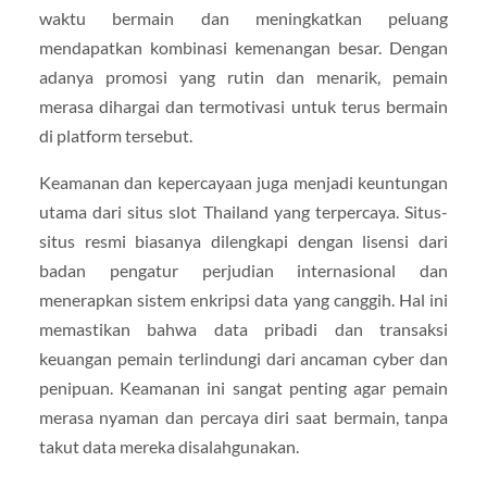
waktu bermain dan meningkatkan peluang
mendapatkan kombinasi kemenangan besar. Dengan
adanya promosi yang rutin dan menarik, pemain
merasa dihargai dan termotivasi untuk terus bermain
di platform tersebut.
Keamanan dan kepercayaan juga menjadi keuntungan
utama dari situs slot Thailand yang terpercaya. Situs-
situs resmi biasanya dilengkapi dengan lisensi dari
badan pengatur perjudian internasional dan
menerapkan sistem enkripsi data yang canggih. Hal ini
memastikan bahwa data pribadi dan transaksi
keuangan pemain terlindungi dari ancaman cyber dan
penipuan. Keamanan ini sangat penting agar pemain
merasa nyaman dan percaya diri saat bermain, tanpa
takut data mereka disalahgunakan.