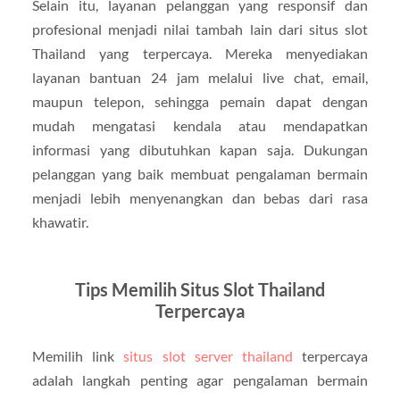
Selain itu, layanan pelanggan yang responsif dan
profesional menjadi nilai tambah lain dari situs slot
Thailand yang terpercaya. Mereka menyediakan
layanan bantuan 24 jam melalui live chat, email,
maupun telepon, sehingga pemain dapat dengan
mudah mengatasi kendala atau mendapatkan
informasi yang dibutuhkan kapan saja. Dukungan
pelanggan yang baik membuat pengalaman bermain
menjadi lebih menyenangkan dan bebas dari rasa
khawatir.
Tips Memilih Situs Slot Thailand
Terpercaya
Memilih link
situs slot server thailand
terpercaya
adalah langkah penting agar pengalaman bermain