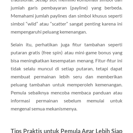
jumlah garis pembayaran (payline) yang berbeda.
Memahami jumlah paylines dan simbol khusus seperti
simbol “wild” atau “scatter” sangat penting karena ini
mempengaruhi peluang kemenangan.
Selain itu, perhatikan juga fitur tambahan seperti
putaran gratis (free spin) atau mini-game bonus yang
bisa meningkatkan kesempatan menang. Fitur-fitur ini
tidak selalu muncul di setiap putaran, tetapi dapat
membuat permainan lebih seru dan memberikan
peluang tambahan untuk memperoleh kemenangan.
Pemula sebaiknya mencoba membaca panduan atau
informasi permainan sebelum memulai untuk
mengenal semua mekanismenya.
Tips Praktis untuk Pemula Agar Lebih Siap