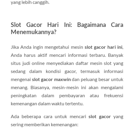
yang lebih canggih.
Slot Gacor Hari Ini: Bagaimana Cara
Menemukannya?
Jika Anda ingin mengetahui mesin
slot gacor hari ini
,
Anda harus aktif mencari informasi terbaru. Banyak
situs judi online menyediakan daftar mesin slot yang
sedang dalam kondisi gacor, termasuk informasi
mengenai
slot gacor maxwin
dan peluang besar untuk
menang. Biasanya, mesin-mesin ini akan mengalami
peningkatan dalam pembayaran atau frekuensi
kemenangan dalam waktu tertentu.
Ada beberapa cara untuk mencari
slot gacor
yang
sering memberikan kemenangan: