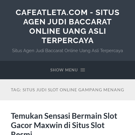
CAFEATLETA.COM - SITUS
AGEN JUDI BACCARAT
ONLINE UANG ASLI
TERPERCAYA
Situs Agen Judi Baccarat Online Uang Asli Terpercaya
SHOW MENU
TAG:
SITUS JUDI SLOT ONLINE GAMPANG MENANG
Temukan Sensasi Bermain Slot
Gacor Maxwin di Situs Slot
Resmi