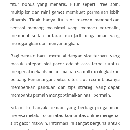
fitur bonus yang menarik. Fitur seperti free spin,
multiplier, dan mini games membuat permainan lebih
dinamis. Tidak hanya itu, slot maxwin memberikan
sensasi menang maksimal yang memacu adrenalin,
membuat setiap putaran menjadi pengalaman yang
menegangkan dan menyenangkan.
Bagi pemain baru, memulai dengan slot terbaru yang
masuk kategori slot gacor adalah cara terbaik untuk
mengenal mekanisme permainan sambil meningkatkan
peluang kemenangan. Situs-situs slot resmi biasanya
memberikan panduan dan tips strategi yang dapat
membantu pemain mengoptimalkan hasil bermain.
Selain itu, banyak pemain yang berbagi pengalaman
mereka melalui forum atau komunitas online mengenai
slot gacor maxwin. Informasi ini sangat berguna untuk