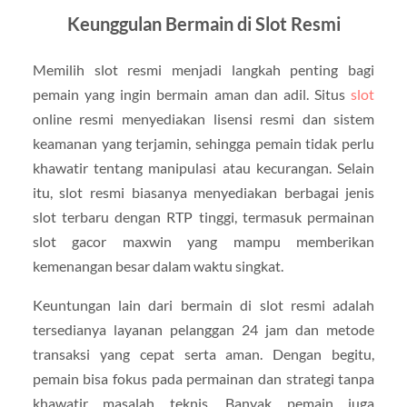
Keunggulan Bermain di Slot Resmi
Memilih slot resmi menjadi langkah penting bagi
pemain yang ingin bermain aman dan adil. Situs
slot
online resmi menyediakan lisensi resmi dan sistem
keamanan yang terjamin, sehingga pemain tidak perlu
khawatir tentang manipulasi atau kecurangan. Selain
itu, slot resmi biasanya menyediakan berbagai jenis
slot terbaru dengan RTP tinggi, termasuk permainan
slot gacor maxwin yang mampu memberikan
kemenangan besar dalam waktu singkat.
Keuntungan lain dari bermain di slot resmi adalah
tersedianya layanan pelanggan 24 jam dan metode
transaksi yang cepat serta aman. Dengan begitu,
pemain bisa fokus pada permainan dan strategi tanpa
khawatir masalah teknis. Banyak pemain juga