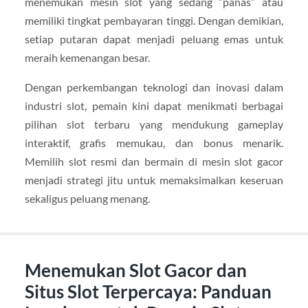
menemukan mesin slot yang sedang “panas” atau
memiliki tingkat pembayaran tinggi. Dengan demikian,
setiap putaran dapat menjadi peluang emas untuk
meraih kemenangan besar.
Dengan perkembangan teknologi dan inovasi dalam
industri slot, pemain kini dapat menikmati berbagai
pilihan slot terbaru yang mendukung gameplay
interaktif, grafis memukau, dan bonus menarik.
Memilih slot resmi dan bermain di mesin slot gacor
menjadi strategi jitu untuk memaksimalkan keseruan
sekaligus peluang menang.
Menemukan Slot Gacor dan
Situs Slot Terpercaya: Panduan