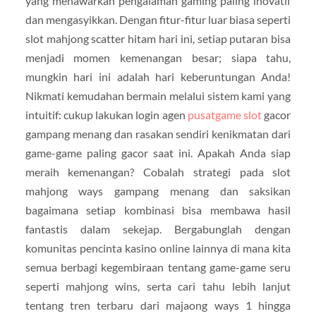
yang menawarkan pengalaman gaming paling inovatif
dan mengasyikkan. Dengan fitur-fitur luar biasa seperti
slot mahjong scatter hitam hari ini, setiap putaran bisa
menjadi momen kemenangan besar; siapa tahu,
mungkin hari ini adalah hari keberuntungan Anda!
Nikmati kemudahan bermain melalui sistem kami yang
intuitif: cukup lakukan login agen
pusatgame slot
gacor
gampang menang dan rasakan sendiri kenikmatan dari
game-game paling gacor saat ini. Apakah Anda siap
meraih kemenangan? Cobalah strategi pada slot
mahjong ways gampang menang dan saksikan
bagaimana setiap kombinasi bisa membawa hasil
fantastis dalam sekejap. Bergabunglah dengan
komunitas pencinta kasino online lainnya di mana kita
semua berbagi kegembiraan tentang game-game seru
seperti mahjong wins, serta cari tahu lebih lanjut
tentang tren terbaru dari majaong ways 1 hingga