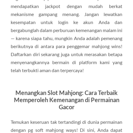
mendapatkan jackpot dengan mudah berkat
mekanisme gampang menang. Jangan lewatkan
kesempatan untuk login ke akun Anda dan
bergabunglah dalam perburuan kemenangan malam ini
— karena siapa tahu, mungkin Anda adalah pemenang
berikutnya di antara para penggemar mahjong wins!
Daftarkan diri sekarang juga untuk merasakan betapa
menyenangkannya bermain di platform kami yang
telah terbukti aman dan terpercaya!
Menangkan Slot Mahjong: Cara Terbaik
Memperoleh Kemenangan di Permainan
Gacor
Temukan keseruan tak tertandingi di dunia permainan
dengan pg soft mahjong ways! Di sini, Anda dapat