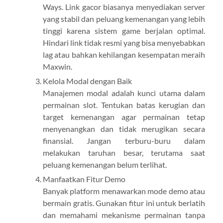
Ways. Link gacor biasanya menyediakan server
yang stabil dan peluang kemenangan yang lebih
tinggi karena sistem game berjalan optimal.
Hindari link tidak resmi yang bisa menyebabkan
lag atau bahkan kehilangan kesempatan meraih
Maxwin.
Kelola Modal dengan Baik
Manajemen modal adalah kunci utama dalam
permainan slot. Tentukan batas kerugian dan
target kemenangan agar permainan tetap
menyenangkan dan tidak merugikan secara
finansial. Jangan terburu-buru dalam
melakukan taruhan besar, terutama saat
peluang kemenangan belum terlihat.
Manfaatkan Fitur Demo
Banyak platform menawarkan mode demo atau
bermain gratis. Gunakan fitur ini untuk berlatih
dan memahami mekanisme permainan tanpa