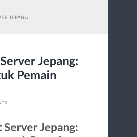
VER JEPANG
Server Jepang:
tuk Pemain
NTS
 Server Jepang: