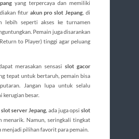
epang
yang terpercaya dan memiliki
diakan fitur
akun pro slot Jepang
, di
 lebih seperti akses ke turnamen
enguntungkan. Pemain juga disarankan
eturn to Player) tinggi agar peluang
 dapat merasakan sensasi
slot gacor
g tepat untuk bertaruh, pemain bisa
utaran. Jangan lupa untuk selalu
 kerugian besar.
r
slot server Jepang
, ada juga opsi
slot
h menarik. Namun, seringkali tingkat
 menjadi pilihan favorit para pemain.