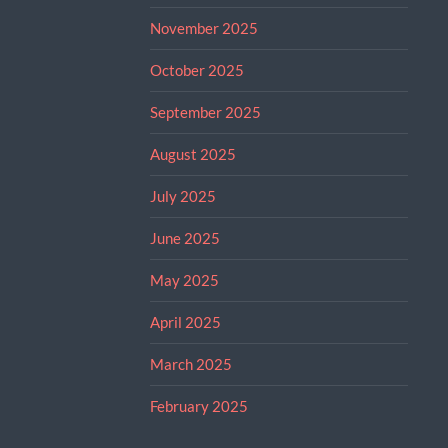
November 2025
October 2025
September 2025
August 2025
July 2025
June 2025
May 2025
April 2025
March 2025
February 2025