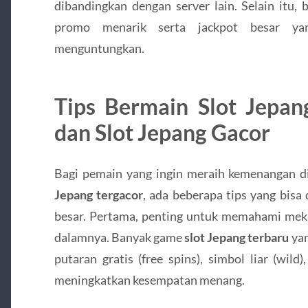
dibandingkan dengan server lain. Selain itu, 
promo menarik serta jackpot besar y
menguntungkan.
Tips Bermain Slot Jep
dan Slot Jepang Gacor
Bagi pemain yang ingin meraih kemenangan 
Jepang tergacor
, ada beberapa tips yang bisa
besar. Pertama, penting untuk memahami meka
dalamnya. Banyak game
slot Jepang terbaru
yan
putaran gratis (free spins), simbol liar (wil
meningkatkan kesempatan menang.