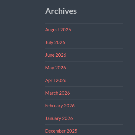
Archives
August 2026
July 2026
June 2026
May 2026
April 2026
March 2026
February 2026
January 2026
December 2025