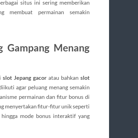
berbagai situs ini sering memberikan
ang membuat permainan semakin
ang Gampang Menang
di
slot Jepang gacor
atau bahkan
slot
 diikuti agar peluang menang semakin
nisme permainan dan fitur bonus di
g menyertakan fitur-fitur unik seperti
d), hingga mode bonus interaktif yang