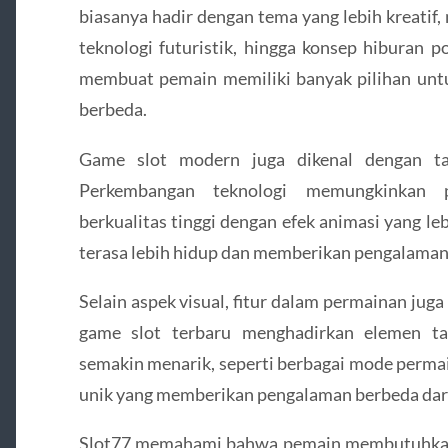
biasanya hadir dengan tema yang lebih kreatif, 
teknologi futuristik, hingga konsep hiburan p
membuat pemain memiliki banyak pilihan un
berbeda.
Game slot modern juga dikenal dengan tam
Perkembangan teknologi memungkinkan 
berkualitas tinggi dengan efek animasi yang l
terasa lebih hidup dan memberikan pengalaman
Selain aspek visual, fitur dalam permainan juga
game slot terbaru menghadirkan elemen 
semakin menarik, seperti berbagai mode perma
unik yang memberikan pengalaman berbeda dari
Slot77 memahami bahwa pemain membutuhkan va