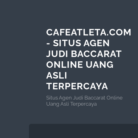
CAFEATLETA.COM
- SITUS AGEN
JUDI BACCARAT
ONLINE UANG
ASLI
TERPERCAYA
Situs Agen Judi Baccarat Online
Uang Asli Terpercaya