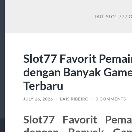
TAG:
SLOT 777 
Slot77 Favorit Pemai
dengan Banyak Game
Terbaru
JULY 16, 2026
/
LAIS RIBEIRO
/
0 COMMENTS
Slot77 Favorit Pema
dengan Banyak Ga