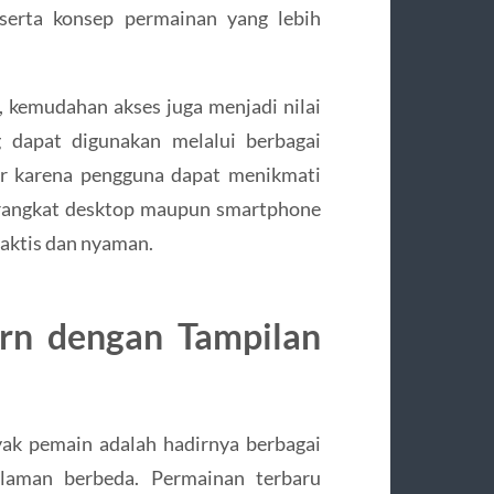
, serta konsep permainan yang lebih
 kemudahan akses juga menjadi nilai
 dapat digunakan melalui berbagai
sar karena pengguna dapat menikmati
erangkat desktop maupun smartphone
aktis dan nyaman.
rn dengan Tampilan
yak pemain adalah hadirnya berbagai
aman berbeda. Permainan terbaru