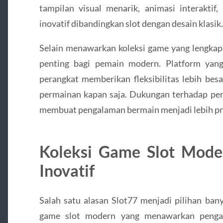
tampilan visual menarik, animasi interaktif
inovatif dibandingkan slot dengan desain klasik.
Selain menawarkan koleksi game yang lengkap,
penting bagi pemain modern. Platform yang
perangkat memberikan fleksibilitas lebih be
permainan kapan saja. Dukungan terhadap p
membuat pengalaman bermain menjadi lebih pr
Koleksi Game Slot Mode
Inovatif
Salah satu alasan Slot77 menjadi pilihan ban
game slot modern yang menawarkan pengal