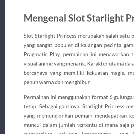
Mengenal Slot Starlight P
Slot Starlight Princess merupakan salah satu
yang sangat populer di kalangan pecinta gam
Pragmatic Play, permainan ini menawarkan 
visual anime yang menarik. Karakter utama dal
bercahaya yang memiliki kekuatan magis, m
penuh warna dan menghibur.
Permainan ini menggunakan format 6 gulungan
tetap. Sebagai gantinya, Starlight Princess 
yang memungkinkan pemain mendapatkan ke
muncul dalam jumlah tertentu di mana saja p
memberikan peluang kemenangan yang leb