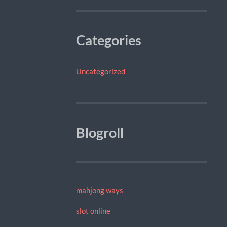
Categories
Uncategorized
Blogroll
mahjong ways
slot online