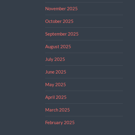
November 2025
October 2025
September 2025
August 2025
July 2025
June 2025
May 2025
April 2025
March 2025
February 2025