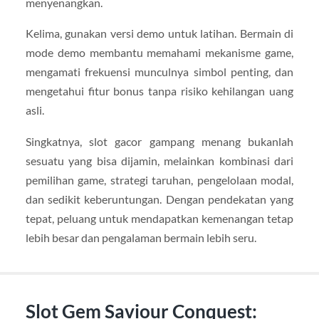
menyenangkan.
Kelima, gunakan versi demo untuk latihan. Bermain di
mode demo membantu memahami mekanisme game,
mengamati frekuensi munculnya simbol penting, dan
mengetahui fitur bonus tanpa risiko kehilangan uang
asli.
Singkatnya, slot gacor gampang menang bukanlah
sesuatu yang bisa dijamin, melainkan kombinasi dari
pemilihan game, strategi taruhan, pengelolaan modal,
dan sedikit keberuntungan. Dengan pendekatan yang
tepat, peluang untuk mendapatkan kemenangan tetap
lebih besar dan pengalaman bermain lebih seru.
Slot Gem Saviour Conquest: