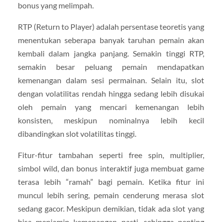
bonus yang melimpah.
RTP (Return to Player) adalah persentase teoretis yang
menentukan seberapa banyak taruhan pemain akan
kembali dalam jangka panjang. Semakin tinggi RTP,
semakin besar peluang pemain mendapatkan
kemenangan dalam sesi permainan. Selain itu, slot
dengan volatilitas rendah hingga sedang lebih disukai
oleh pemain yang mencari kemenangan lebih
konsisten, meskipun nominalnya lebih kecil
dibandingkan slot volatilitas tinggi.
Fitur-fitur tambahan seperti free spin, multiplier,
simbol wild, dan bonus interaktif juga membuat game
terasa lebih “ramah” bagi pemain. Ketika fitur ini
muncul lebih sering, pemain cenderung merasa slot
sedang gacor. Meskipun demikian, tidak ada slot yang
bisa menjamin kemenangan pasti, sehingga penting