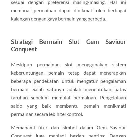
sesuai dengan preferensi masing-masing. Hal ini
membuat permainan dapat dinikmati oleh berbagai
kalangan dengan gaya bermain yang berbeda.
Strategi Bermain Slot Gem Saviour
Conquest
Meskipun permainan slot menggunakan sistem
keberuntungan, pemain tetap dapat menerapkan
beberapa pendekatan untuk mengatur pengalaman
bermain. Salah satunya adalah menentukan batas
taruhan sebelum memulai permainan. Pengelolaan
saldo yang baik membantu pemain menikmati
permainan secara lebih terkontrol.
Memahami fitur dan simbol dalam Gem Saviour
Conquest juga menjadi bagian penting. Dengan