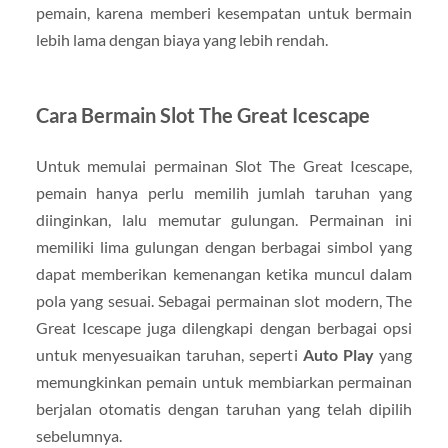
pemain, karena memberi kesempatan untuk bermain
lebih lama dengan biaya yang lebih rendah.
Cara Bermain Slot The Great Icescape
Untuk memulai permainan Slot The Great Icescape,
pemain hanya perlu memilih jumlah taruhan yang
diinginkan, lalu memutar gulungan. Permainan ini
memiliki lima gulungan dengan berbagai simbol yang
dapat memberikan kemenangan ketika muncul dalam
pola yang sesuai. Sebagai permainan slot modern, The
Great Icescape juga dilengkapi dengan berbagai opsi
untuk menyesuaikan taruhan, seperti
Auto Play
yang
memungkinkan pemain untuk membiarkan permainan
berjalan otomatis dengan taruhan yang telah dipilih
sebelumnya.