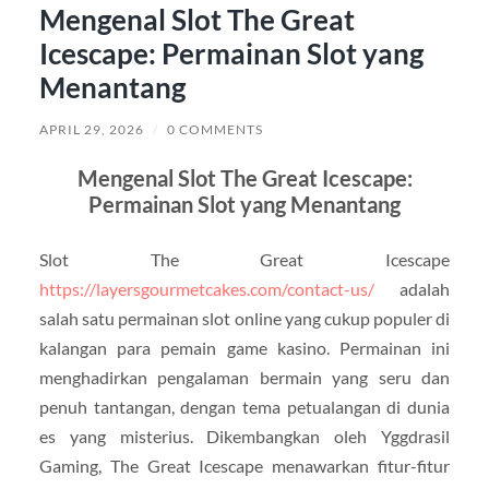
Mengenal Slot The Great
Icescape: Permainan Slot yang
Menantang
APRIL 29, 2026
/
0 COMMENTS
Mengenal Slot The Great Icescape:
Permainan Slot yang Menantang
Slot The Great Icescape
https://layersgourmetcakes.com/contact-us/
adalah
salah satu permainan slot online yang cukup populer di
kalangan para pemain game kasino. Permainan ini
menghadirkan pengalaman bermain yang seru dan
penuh tantangan, dengan tema petualangan di dunia
es yang misterius. Dikembangkan oleh Yggdrasil
Gaming, The Great Icescape menawarkan fitur-fitur