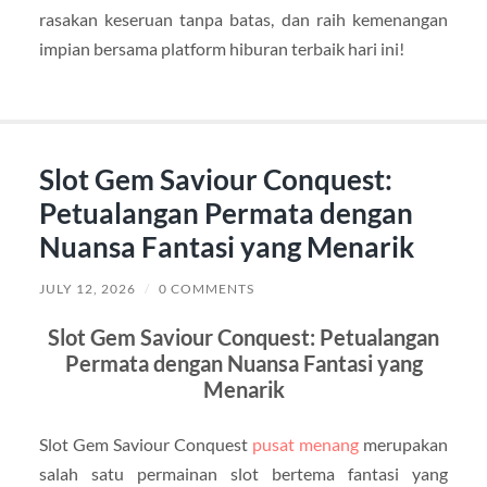
rasakan keseruan tanpa batas, dan raih kemenangan
impian bersama platform hiburan terbaik hari ini!
Slot Gem Saviour Conquest:
Petualangan Permata dengan
Nuansa Fantasi yang Menarik
JULY 12, 2026
/
0 COMMENTS
Slot Gem Saviour Conquest: Petualangan
Permata dengan Nuansa Fantasi yang
Menarik
Slot Gem Saviour Conquest
pusat menang
merupakan
salah satu permainan slot bertema fantasi yang