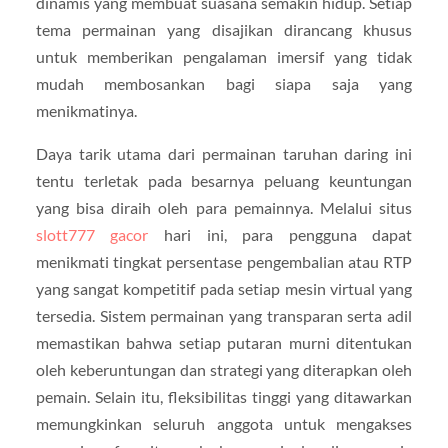
dinamis yang membuat suasana semakin hidup. Setiap
tema permainan yang disajikan dirancang khusus
untuk memberikan pengalaman imersif yang tidak
mudah membosankan bagi siapa saja yang
menikmatinya.
Daya tarik utama dari permainan taruhan daring ini
tentu terletak pada besarnya peluang keuntungan
yang bisa diraih oleh para pemainnya. Melalui situs
slott777 gacor
hari ini, para pengguna dapat
menikmati tingkat persentase pengembalian atau RTP
yang sangat kompetitif pada setiap mesin virtual yang
tersedia. Sistem permainan yang transparan serta adil
memastikan bahwa setiap putaran murni ditentukan
oleh keberuntungan dan strategi yang diterapkan oleh
pemain. Selain itu, fleksibilitas tinggi yang ditawarkan
memungkinkan seluruh anggota untuk mengakses