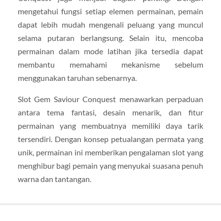
mengetahui fungsi setiap elemen permainan, pemain
dapat lebih mudah mengenali peluang yang muncul
selama putaran berlangsung. Selain itu, mencoba
permainan dalam mode latihan jika tersedia dapat
membantu memahami mekanisme sebelum
menggunakan taruhan sebenarnya.
Slot Gem Saviour Conquest menawarkan perpaduan
antara tema fantasi, desain menarik, dan fitur
permainan yang membuatnya memiliki daya tarik
tersendiri. Dengan konsep petualangan permata yang
unik, permainan ini memberikan pengalaman slot yang
menghibur bagi pemain yang menyukai suasana penuh
warna dan tantangan.