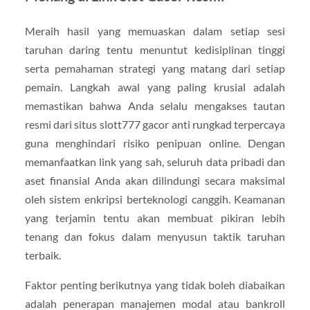
Meraih hasil yang memuaskan dalam setiap sesi
taruhan daring tentu menuntut kedisiplinan tinggi
serta pemahaman strategi yang matang dari setiap
pemain. Langkah awal yang paling krusial adalah
memastikan bahwa Anda selalu mengakses tautan
resmi dari situs slott777 gacor anti rungkad terpercaya
guna menghindari risiko penipuan online. Dengan
memanfaatkan link yang sah, seluruh data pribadi dan
aset finansial Anda akan dilindungi secara maksimal
oleh sistem enkripsi berteknologi canggih. Keamanan
yang terjamin tentu akan membuat pikiran lebih
tenang dan fokus dalam menyusun taktik taruhan
terbaik.
Faktor penting berikutnya yang tidak boleh diabaikan
adalah penerapan manajemen modal atau bankroll