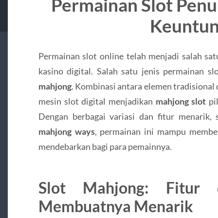
Permainan Slot Penu
Keuntu
Permainan slot online telah menjadi salah sat
kasino digital. Salah satu jenis permainan 
mahjong
. Kombinasi antara elemen tradisional
mesin slot digital menjadikan
mahjong slot
pi
Dengan berbagai variasi dan fitur menarik, 
mahjong ways
, permainan ini mampu membe
mendebarkan bagi para pemainnya.
Slot Mahjong: Fitur 
Membuatnya Menarik