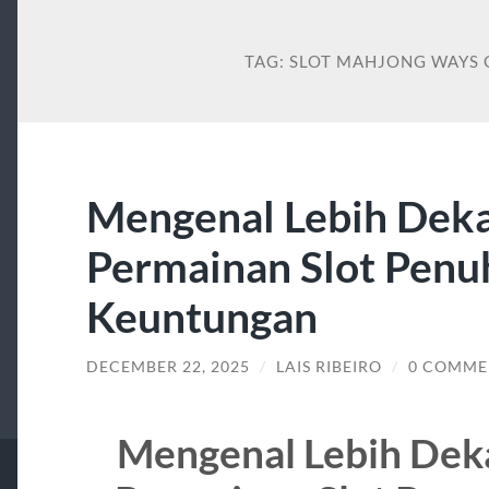
TAG:
SLOT MAHJONG WAYS 
Mengenal Lebih Deka
Permainan Slot Penu
Keuntungan
DECEMBER 22, 2025
/
LAIS RIBEIRO
/
0 COMME
Mengenal Lebih Deka