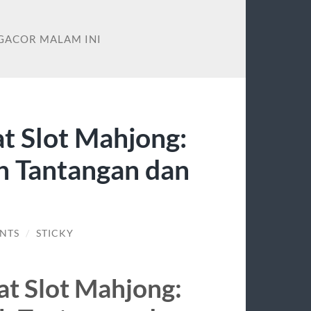
GACOR MALAM INI
t Slot Mahjong:
h Tantangan dan
NTS
/
STICKY
t Slot Mahjong: