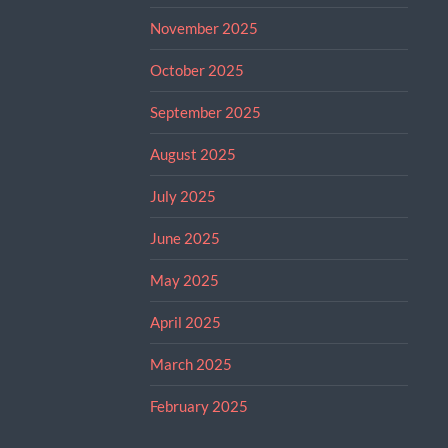
November 2025
October 2025
September 2025
August 2025
July 2025
June 2025
May 2025
April 2025
March 2025
February 2025