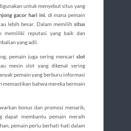
 digunakan untuk menyebut situs yang
hjong gacor hari ini
, di mana pemain
tau lebih besar. Dalam memilih
situs
ah memiliki reputasi yang baik dan
alian yang adil.
ang, pemain juga sering mencari
slot
tau mesin slot yang dikenal sering
anyak pemain yang berburu informasi
gin memastikan bahwa mereka bermain
warkan bonus dan promosi menarik,
ang dapat membantu pemain meraih
han, pemain perlu berhati-hati dalam