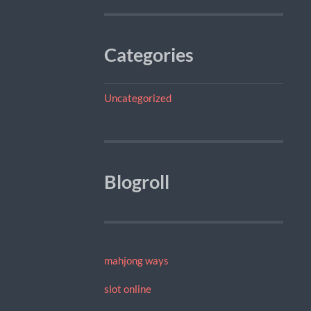
Categories
Uncategorized
Blogroll
mahjong ways
slot online