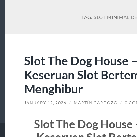
TAG:
SLOT MINIMAL D
Slot The Dog House 
Keseruan Slot Berte
Menghibur
JANUARY 12, 2026
/
MARTÍN CARDOZO
/
0 C
Slot The Dog House 
Keseruan Slot Bert