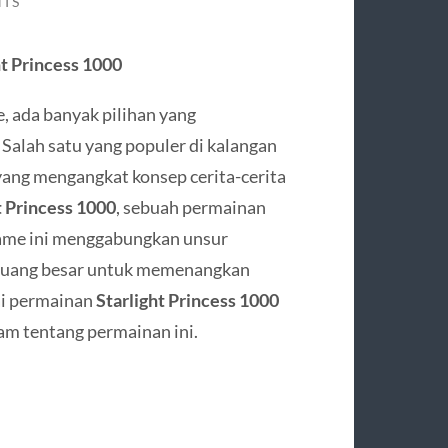
TS
t Princess 1000
, ada banyak pilihan yang
 Salah satu yang populer di kalangan
yang mengangkat konsep cerita-cerita
t Princess 1000
, sebuah permainan
Game ini menggabungkan unsur
peluang besar untuk memenangkan
ai permainan
Starlight Princess 1000
m tentang permainan ini.