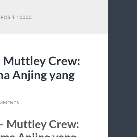
EPOSIT 10000
– Muttley Crew:
ma Anjing yang
OMMENTS
– Muttley Crew:
ema Anjing yang