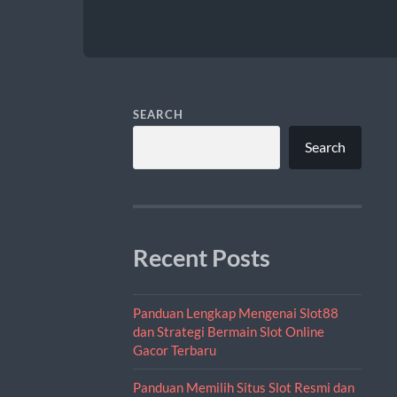
SEARCH
Search
Recent Posts
Panduan Lengkap Mengenai Slot88
dan Strategi Bermain Slot Online
Gacor Terbaru
Panduan Memilih Situs Slot Resmi dan