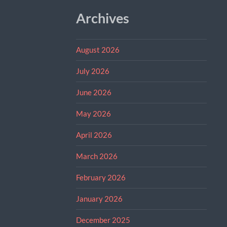
Archives
August 2026
July 2026
June 2026
May 2026
April 2026
March 2026
February 2026
January 2026
December 2025