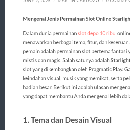
JUNE 2, 2025
/
MARTÍN CARDOZO
/
0 COMMEN
Mengenal Jenis Permainan Slot Online Starligh
Dalam dunia permainan
slot depo 10 ribu
online
menawarkan berbagai tema, fitur, dan keseruan.
pemain adalah permainan slot bertema fantasi 
mistis dan magis. Salah satunya adalah
Starligh
slot yang dikembangkan oleh Pragmatic Play. 
keindahan visual, musik yang memikat, serta 
hadiah besar. Berikut ini adalah ulasan mengen
yang dapat membantu Anda mengenal lebih dala
1. Tema dan Desain Visual