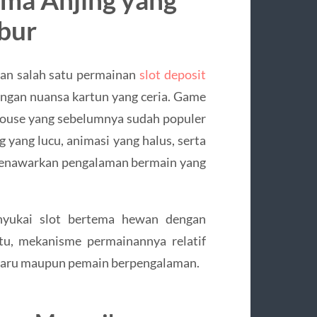
bur
n salah satu permainan
slot deposit
ngan nuansa kartun yang ceria. Game
House yang sebelumnya sudah populer
g yang lucu, animasi yang halus, serta
menawarkan pengalaman bermain yang
nyukai slot bertema hewan dengan
tu, mekanisme permainannya relatif
baru maupun pemain berpengalaman.