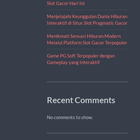
Slot Gacor Hari Ini
Menjelajahi Keunggulan Dunia Hiburan
Interaktif di Situs Slot Pragmatic Gacor
Menikmati Sensasi Hiburan Modern
Melalui Platform Slot Gacor Terpopuler
Game PG Soft Terpopuler dengan
Gameplay yang Interaktif
Recent Comments
No comments to show.