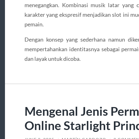
menegangkan. Kombinasi musik latar yang ce
karakter yang ekspresif menjadikan slot ini m
pemain.
Dengan konsep yang sederhana namun dikemas
mempertahankan identitasnya sebagai perma
dan layak untuk dicoba.
Mengenal Jenis Perm
Online Starlight Pri