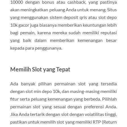
10000 dengan bonus atau cashback, yang pastinya
akan meningkatkan peluang Anda untuk menang. Situs
yang menggunakan sistem deposit qris atau slot depo
10k gacor juga biasanya memberikan keuntungan lebih
bagi pemain, karena mereka sudah memiliki reputasi
yang baik dalam memberikan kemenangan besar
kepada para penggunanya.
Memilih Slot yang Tepat
Ada banyak pilihan permainan slot yang tersedia
dengan slot min depo 10k, dan masing-masing memiliki
fitur serta peluang kemenangan yang berbeda. Pilihlah
permainan slot yang sesuai dengan preferensi Anda.
Jika Anda tertarik dengan slot dengan volatilitas tinggi,
pastikan untuk memilih slot yang memiliki RTP (Return