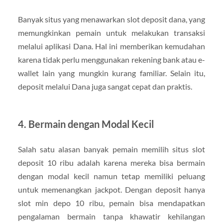
Banyak situs yang menawarkan slot deposit dana, yang
memungkinkan pemain untuk melakukan transaksi
melalui aplikasi Dana. Hal ini memberikan kemudahan
karena tidak perlu menggunakan rekening bank atau e-
wallet lain yang mungkin kurang familiar. Selain itu,
deposit melalui Dana juga sangat cepat dan praktis.
4. Bermain dengan Modal Kecil
Salah satu alasan banyak pemain memilih situs slot
deposit 10 ribu adalah karena mereka bisa bermain
dengan modal kecil namun tetap memiliki peluang
untuk memenangkan jackpot. Dengan deposit hanya
slot min depo 10 ribu, pemain bisa mendapatkan
pengalaman bermain tanpa khawatir kehilangan