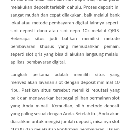
melakukan deposit terlebih dahulu. Proses deposit ini
sangat mudah dan cepat dilakukan, baik melalui bank
lokal atau metode pembayaran digital lainnya seperti
slot deposit dana atau slot depo 10k melalui QRIS.
Beberapa situs judi bahkan memiliki metode
pembayaran khusus yang memudahkan pemain,
seperti slot qris yang bisa dilakukan langsung melalui
aplikasi pembayaran digital.
Langkah pertama adalah memilih situs yang
menyediakan layanan slot dengan deposit minimal 10
ribu. Pastikan situs tersebut memiliki reputasi yang
baik dan menawarkan berbagai pilihan permainan slot
yang Anda minati. Kemudian, pilih metode deposit
yang paling sesuai dengan Anda. Setelah itu, Anda akan
diarahkan untuk mengisi jumlah deposit, misalnya slot
10000, dan melakukan konfirmasi pembayaran. Dalam