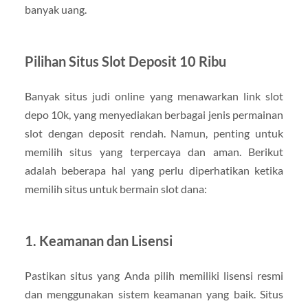
banyak uang.
Pilihan Situs Slot Deposit 10 Ribu
Banyak situs judi online yang menawarkan link slot
depo 10k, yang menyediakan berbagai jenis permainan
slot dengan deposit rendah. Namun, penting untuk
memilih situs yang terpercaya dan aman. Berikut
adalah beberapa hal yang perlu diperhatikan ketika
memilih situs untuk bermain slot dana:
1. Keamanan dan Lisensi
Pastikan situs yang Anda pilih memiliki lisensi resmi
dan menggunakan sistem keamanan yang baik. Situs