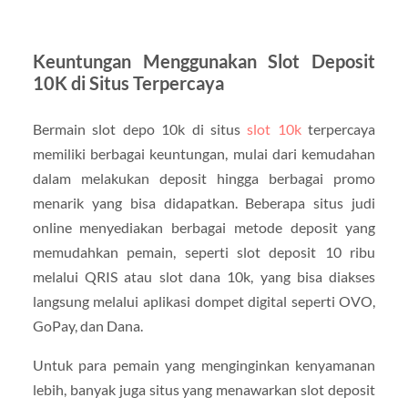
Keuntungan Menggunakan Slot Deposit
10K di Situs Terpercaya
Bermain slot depo 10k di situs
slot 10k
terpercaya
memiliki berbagai keuntungan, mulai dari kemudahan
dalam melakukan deposit hingga berbagai promo
menarik yang bisa didapatkan. Beberapa situs judi
online menyediakan berbagai metode deposit yang
memudahkan pemain, seperti slot deposit 10 ribu
melalui QRIS atau slot dana 10k, yang bisa diakses
langsung melalui aplikasi dompet digital seperti OVO,
GoPay, dan Dana.
Untuk para pemain yang menginginkan kenyamanan
lebih, banyak juga situs yang menawarkan slot deposit