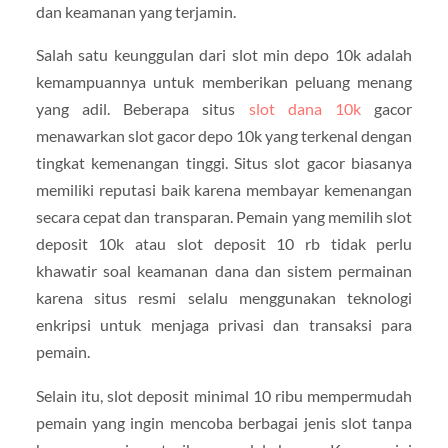
dan keamanan yang terjamin.
Salah satu keunggulan dari slot min depo 10k adalah
kemampuannya untuk memberikan peluang menang
yang adil. Beberapa situs
slot dana 10k
gacor
menawarkan slot gacor depo 10k yang terkenal dengan
tingkat kemenangan tinggi. Situs slot gacor biasanya
memiliki reputasi baik karena membayar kemenangan
secara cepat dan transparan. Pemain yang memilih slot
deposit 10k atau slot deposit 10 rb tidak perlu
khawatir soal keamanan dana dan sistem permainan
karena situs resmi selalu menggunakan teknologi
enkripsi untuk menjaga privasi dan transaksi para
pemain.
Selain itu, slot deposit minimal 10 ribu mempermudah
pemain yang ingin mencoba berbagai jenis slot tanpa