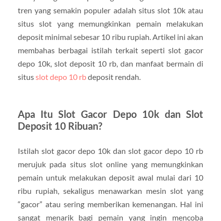
tren yang semakin populer adalah situs slot 10k atau
situs slot yang memungkinkan pemain melakukan
deposit minimal sebesar 10 ribu rupiah. Artikel ini akan
membahas berbagai istilah terkait seperti slot gacor
depo 10k, slot deposit 10 rb, dan manfaat bermain di
situs
slot depo 10 rb
deposit rendah.
Apa Itu Slot Gacor Depo 10k dan Slot
Deposit 10 Ribuan?
Istilah slot gacor depo 10k dan slot gacor depo 10 rb
merujuk pada situs slot online yang memungkinkan
pemain untuk melakukan deposit awal mulai dari 10
ribu rupiah, sekaligus menawarkan mesin slot yang
“gacor” atau sering memberikan kemenangan. Hal ini
sangat menarik bagi pemain yang ingin mencoba