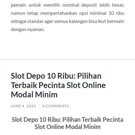
pemain untuk memilih nominal deposit lebih besar,
namun tetap mempertahankan opsi minimal 10 ribu
sebagai standar agar semua kalangan bisa ikut bermain
dengan nyaman.
Slot Depo 10 Ribu: Pilihan
Terbaik Pecinta Slot Online
Modal Minim
JUNE 4, 2025
/
0 COMMENTS
Slot Depo 10 Ribu: Pilihan Terbaik Pecinta
Slot Online Modal Minim