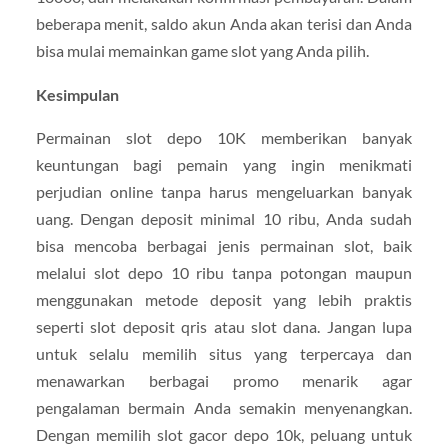
beberapa menit, saldo akun Anda akan terisi dan Anda
bisa mulai memainkan game slot yang Anda pilih.
Kesimpulan
Permainan slot depo 10K memberikan banyak
keuntungan bagi pemain yang ingin menikmati
perjudian online tanpa harus mengeluarkan banyak
uang. Dengan deposit minimal 10 ribu, Anda sudah
bisa mencoba berbagai jenis permainan slot, baik
melalui slot depo 10 ribu tanpa potongan maupun
menggunakan metode deposit yang lebih praktis
seperti slot deposit qris atau slot dana. Jangan lupa
untuk selalu memilih situs yang terpercaya dan
menawarkan berbagai promo menarik agar
pengalaman bermain Anda semakin menyenangkan.
Dengan memilih slot gacor depo 10k, peluang untuk