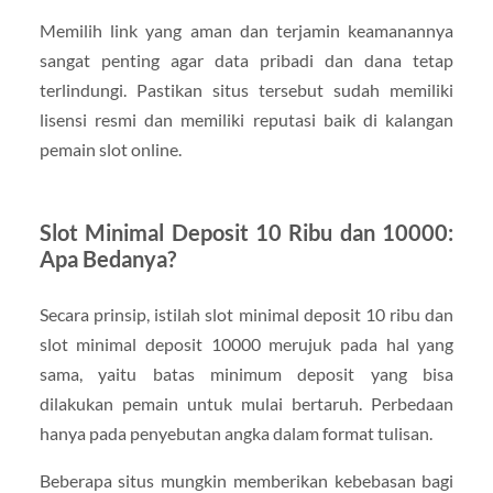
Memilih link yang aman dan terjamin keamanannya
sangat penting agar data pribadi dan dana tetap
terlindungi. Pastikan situs tersebut sudah memiliki
lisensi resmi dan memiliki reputasi baik di kalangan
pemain slot online.
Slot Minimal Deposit 10 Ribu dan 10000:
Apa Bedanya?
Secara prinsip, istilah slot minimal deposit 10 ribu dan
slot minimal deposit 10000 merujuk pada hal yang
sama, yaitu batas minimum deposit yang bisa
dilakukan pemain untuk mulai bertaruh. Perbedaan
hanya pada penyebutan angka dalam format tulisan.
Beberapa situs mungkin memberikan kebebasan bagi