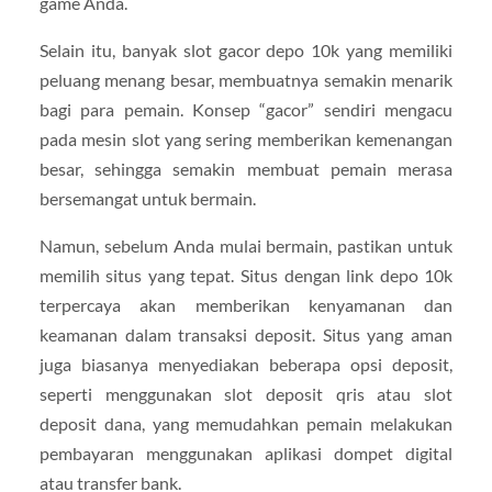
game Anda.
Selain itu, banyak slot gacor depo 10k yang memiliki
peluang menang besar, membuatnya semakin menarik
bagi para pemain. Konsep “gacor” sendiri mengacu
pada mesin slot yang sering memberikan kemenangan
besar, sehingga semakin membuat pemain merasa
bersemangat untuk bermain.
Namun, sebelum Anda mulai bermain, pastikan untuk
memilih situs yang tepat. Situs dengan link depo 10k
terpercaya akan memberikan kenyamanan dan
keamanan dalam transaksi deposit. Situs yang aman
juga biasanya menyediakan beberapa opsi deposit,
seperti menggunakan slot deposit qris atau slot
deposit dana, yang memudahkan pemain melakukan
pembayaran menggunakan aplikasi dompet digital
atau transfer bank.