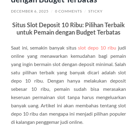
DECEMBER 6, 2025
/
0 COMMENTS
/
STICKY
Situs Slot Deposit 10 Ribu: Pilihan Terbaik
untuk Pemain dengan Budget Terbatas
Saat ini, semakin banyak situs
slot depo 10 ribu
judi
online yang menawarkan kemudahan bagi pemain
yang ingin bermain slot dengan deposit minimal. Salah
satu pilihan terbaik yang banyak dicari adalah slot
depo 10 ribu. Dengan hanya melakukan deposit
sebesar 10 ribu, pemain sudah bisa merasakan
keseruan permainan slot tanpa harus mengeluarkan
banyak uang. Artikel ini akan membahas tentang slot
depo 10 ribu dan mengapa ini menjadi pilihan populer
di kalangan penggemar judi online.