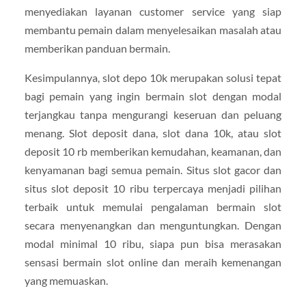
menyediakan layanan customer service yang siap
membantu pemain dalam menyelesaikan masalah atau
memberikan panduan bermain.
Kesimpulannya, slot depo 10k merupakan solusi tepat
bagi pemain yang ingin bermain slot dengan modal
terjangkau tanpa mengurangi keseruan dan peluang
menang. Slot deposit dana, slot dana 10k, atau slot
deposit 10 rb memberikan kemudahan, keamanan, dan
kenyamanan bagi semua pemain. Situs slot gacor dan
situs slot deposit 10 ribu terpercaya menjadi pilihan
terbaik untuk memulai pengalaman bermain slot
secara menyenangkan dan menguntungkan. Dengan
modal minimal 10 ribu, siapa pun bisa merasakan
sensasi bermain slot online dan meraih kemenangan
yang memuaskan.