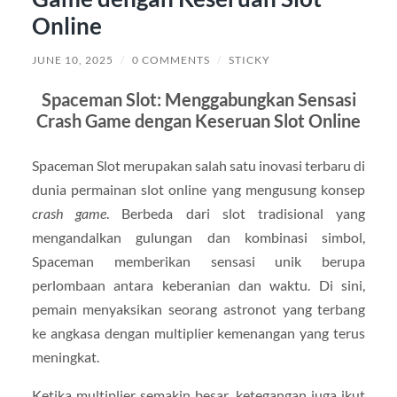
Online
JUNE 10, 2025
/
0 COMMENTS
/
STICKY
Spaceman Slot: Menggabungkan Sensasi
Crash Game dengan Keseruan Slot Online
Spaceman Slot merupakan salah satu inovasi terbaru di
dunia permainan slot online yang mengusung konsep
crash game
. Berbeda dari slot tradisional yang
mengandalkan gulungan dan kombinasi simbol,
Spaceman memberikan sensasi unik berupa
perlombaan antara keberanian dan waktu. Di sini,
pemain menyaksikan seorang astronot yang terbang
ke angkasa dengan multiplier kemenangan yang terus
meningkat.
Ketika multiplier semakin besar, ketegangan juga ikut