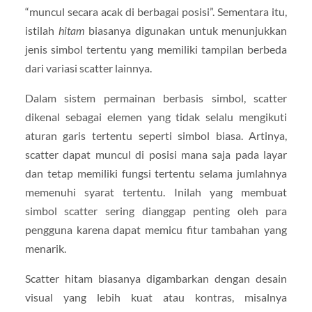
“muncul secara acak di berbagai posisi”. Sementara itu,
istilah
hitam
biasanya digunakan untuk menunjukkan
jenis simbol tertentu yang memiliki tampilan berbeda
dari variasi scatter lainnya.
Dalam sistem permainan berbasis simbol, scatter
dikenal sebagai elemen yang tidak selalu mengikuti
aturan garis tertentu seperti simbol biasa. Artinya,
scatter dapat muncul di posisi mana saja pada layar
dan tetap memiliki fungsi tertentu selama jumlahnya
memenuhi syarat tertentu. Inilah yang membuat
simbol scatter sering dianggap penting oleh para
pengguna karena dapat memicu fitur tambahan yang
menarik.
Scatter hitam biasanya digambarkan dengan desain
visual yang lebih kuat atau kontras, misalnya