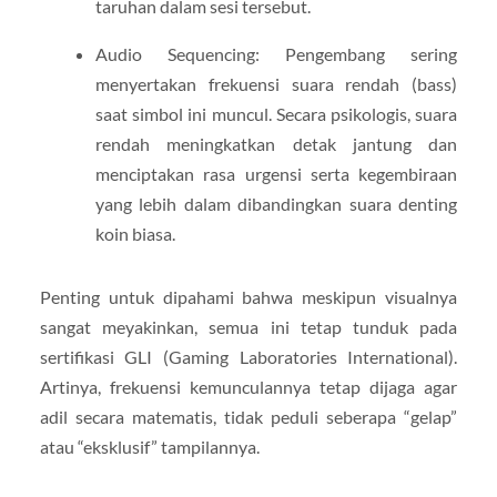
taruhan dalam sesi tersebut.
Audio Sequencing: Pengembang sering
menyertakan frekuensi suara rendah (bass)
saat simbol ini muncul. Secara psikologis, suara
rendah meningkatkan detak jantung dan
menciptakan rasa urgensi serta kegembiraan
yang lebih dalam dibandingkan suara denting
koin biasa.
Penting untuk dipahami bahwa meskipun visualnya
sangat meyakinkan, semua ini tetap tunduk pada
sertifikasi GLI (Gaming Laboratories International).
Artinya, frekuensi kemunculannya tetap dijaga agar
adil secara matematis, tidak peduli seberapa “gelap”
atau “eksklusif” tampilannya.