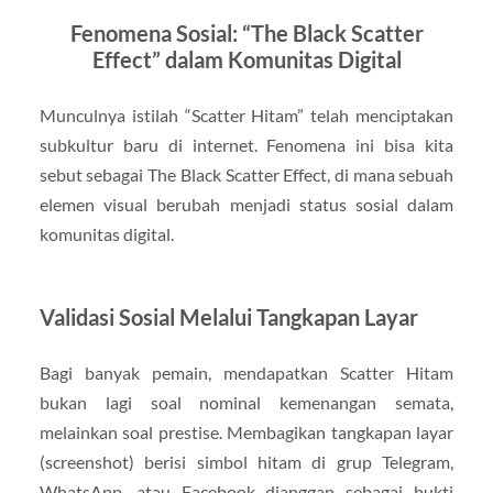
Fenomena Sosial: “The Black Scatter
Effect” dalam Komunitas Digital
Munculnya istilah “Scatter Hitam” telah menciptakan
subkultur baru di internet. Fenomena ini bisa kita
sebut sebagai The Black Scatter Effect, di mana sebuah
elemen visual berubah menjadi status sosial dalam
komunitas digital.
Validasi Sosial Melalui Tangkapan Layar
Bagi banyak pemain, mendapatkan Scatter Hitam
bukan lagi soal nominal kemenangan semata,
melainkan soal prestise. Membagikan tangkapan layar
(screenshot) berisi simbol hitam di grup Telegram,
WhatsApp, atau Facebook dianggap sebagai bukti