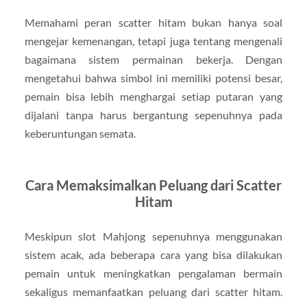
Memahami peran scatter hitam bukan hanya soal
mengejar kemenangan, tetapi juga tentang mengenali
bagaimana sistem permainan bekerja. Dengan
mengetahui bahwa simbol ini memiliki potensi besar,
pemain bisa lebih menghargai setiap putaran yang
dijalani tanpa harus bergantung sepenuhnya pada
keberuntungan semata.
Cara Memaksimalkan Peluang dari Scatter
Hitam
Meskipun slot Mahjong sepenuhnya menggunakan
sistem acak, ada beberapa cara yang bisa dilakukan
pemain untuk meningkatkan pengalaman bermain
sekaligus memanfaatkan peluang dari scatter hitam.