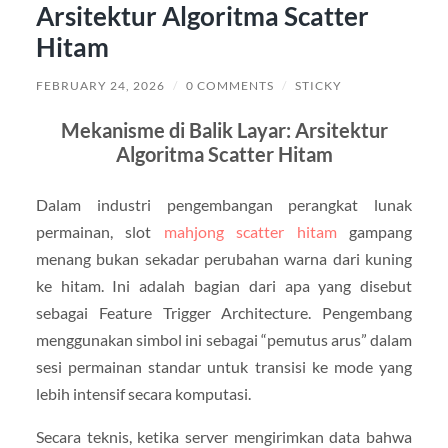
Arsitektur Algoritma Scatter
Hitam
FEBRUARY 24, 2026
/
0 COMMENTS
/
STICKY
Mekanisme di Balik Layar: Arsitektur
Algoritma Scatter Hitam
Dalam industri pengembangan perangkat lunak
permainan, slot
mahjong scatter hitam
gampang
menang bukan sekadar perubahan warna dari kuning
ke hitam. Ini adalah bagian dari apa yang disebut
sebagai Feature Trigger Architecture. Pengembang
menggunakan simbol ini sebagai “pemutus arus” dalam
sesi permainan standar untuk transisi ke mode yang
lebih intensif secara komputasi.
Secara teknis, ketika server mengirimkan data bahwa