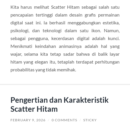
Kita harus melihat Scatter Hitam sebagai salah satu
pencapaian tertinggi dalam desain grafis permainan
digital saat ini. Ia berhasil menggabungkan estetika,
psikologi, dan teknologi dalam satu ikon. Namun,
sebagai pengguna, kecerdasan digital adalah kunci.
Menikmati keindahan animasinya adalah hal yang
wajar, selama kita tetap sadar bahwa di balik layar
hitam yang elegan itu, tetaplah terdapat perhitungan
probabilitas yang tidak memihak.
Pengertian dan Karakteristik
Scatter Hitam
FEBRUARY 9, 2026
/
0 COMMENTS
/
STICKY