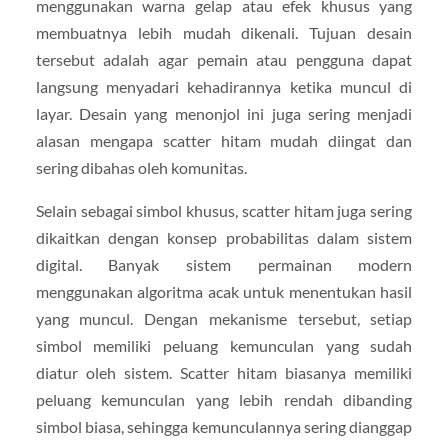
menggunakan warna gelap atau efek khusus yang
membuatnya lebih mudah dikenali. Tujuan desain
tersebut adalah agar pemain atau pengguna dapat
langsung menyadari kehadirannya ketika muncul di
layar. Desain yang menonjol ini juga sering menjadi
alasan mengapa scatter hitam mudah diingat dan
sering dibahas oleh komunitas.
Selain sebagai simbol khusus, scatter hitam juga sering
dikaitkan dengan konsep probabilitas dalam sistem
digital. Banyak sistem permainan modern
menggunakan algoritma acak untuk menentukan hasil
yang muncul. Dengan mekanisme tersebut, setiap
simbol memiliki peluang kemunculan yang sudah
diatur oleh sistem. Scatter hitam biasanya memiliki
peluang kemunculan yang lebih rendah dibanding
simbol biasa, sehingga kemunculannya sering dianggap