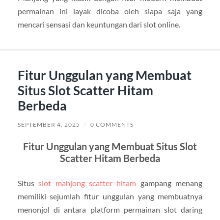
permainan ini layak dicoba oleh siapa saja yang
mencari sensasi dan keuntungan dari slot online.
Fitur Unggulan yang Membuat
Situs Slot Scatter Hitam
Berbeda
SEPTEMBER 4, 2025
/
0 COMMENTS
Fitur Unggulan yang Membuat Situs Slot
Scatter Hitam Berbeda
Situs
slot mahjong scatter hitam
gampang menang
memiliki sejumlah fitur unggulan yang membuatnya
menonjol di antara platform permainan slot daring