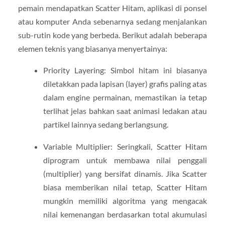
pemain mendapatkan Scatter Hitam, aplikasi di ponsel
atau komputer Anda sebenarnya sedang menjalankan
sub-rutin kode yang berbeda. Berikut adalah beberapa
elemen teknis yang biasanya menyertainya:
Priority Layering: Simbol hitam ini biasanya
diletakkan pada lapisan (layer) grafis paling atas
dalam engine permainan, memastikan ia tetap
terlihat jelas bahkan saat animasi ledakan atau
partikel lainnya sedang berlangsung.
Variable Multiplier: Seringkali, Scatter Hitam
diprogram untuk membawa nilai penggali
(multiplier) yang bersifat dinamis. Jika Scatter
biasa memberikan nilai tetap, Scatter Hitam
mungkin memiliki algoritma yang mengacak
nilai kemenangan berdasarkan total akumulasi