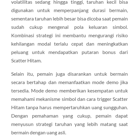
volatilitas sedang hingga tinggi, taruhan kecil bisa
digunakan untuk memperpanjang durasi bermain,
sementara taruhan lebih besar bisa dicoba saat pemain
sudah cukup mengenal pola keluaran simbol.
Kombinasi strategi ini membantu mengurangi risiko
kehilangan modal terlalu cepat dan meningkatkan
peluang untuk mendapatkan putaran bonus dari
Scatter Hitam.
Selain itu, pemain juga disarankan untuk bermain
secara bertahap dan memanfaatkan mode demo jika
tersedia. Mode demo memberikan kesempatan untuk
memahami mekanisme simbol dan cara trigger Scatter
Hitam tanpa harus mempertaruhkan uang sungguhan.
Dengan pemahaman yang cukup, pemain dapat
menyusun strategi taruhan yang lebih matang saat
bermain dengan uang asli.