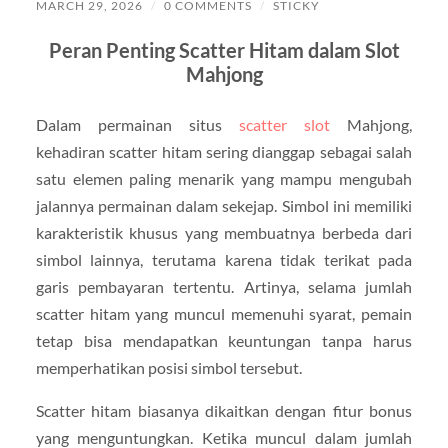
MARCH 29, 2026
/
0 COMMENTS
/
STICKY
Peran Penting Scatter Hitam dalam Slot
Mahjong
Dalam permainan situs
scatter slot
Mahjong,
kehadiran scatter hitam sering dianggap sebagai salah
satu elemen paling menarik yang mampu mengubah
jalannya permainan dalam sekejap. Simbol ini memiliki
karakteristik khusus yang membuatnya berbeda dari
simbol lainnya, terutama karena tidak terikat pada
garis pembayaran tertentu. Artinya, selama jumlah
scatter hitam yang muncul memenuhi syarat, pemain
tetap bisa mendapatkan keuntungan tanpa harus
memperhatikan posisi simbol tersebut.
Scatter hitam biasanya dikaitkan dengan fitur bonus
yang menguntungkan. Ketika muncul dalam jumlah