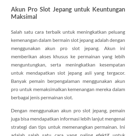
Akun Pro Slot Jepang untuk Keuntungan
Maksimal
Salah satu cara terbaik untuk meningkatkan peluang
kemenangan dalam bermain slot jepang adalah dengan
menggunakan akun pro slot jepang. Akun ini
memberikan akses khusus ke permainan yang lebih
menguntungkan, serta meningkatkan kesempatan
untuk mendapatkan slot jepang asli yang tergacor.
Banyak pemain berpengalaman menggunakan akun
pro untuk memaksimalkan kemenangan mereka dalam
berbagai jenis permainan slot.
Dengan menggunakan akun pro slot jepang, pemain
juga bisa mendapatkan informasi lebih lanjut mengenai
strategi dan tips untuk memenangkan permainan. Ini
adalah salah satu cara yang paling efektif untuk