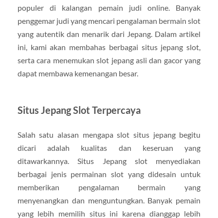
populer di kalangan pemain judi online. Banyak
penggemar judi yang mencari pengalaman bermain slot
yang autentik dan menarik dari Jepang. Dalam artikel
ini, kami akan membahas berbagai situs jepang slot,
serta cara menemukan slot jepang asli dan gacor yang
dapat membawa kemenangan besar.
Situs Jepang Slot Terpercaya
Salah satu alasan mengapa slot situs jepang begitu
dicari adalah kualitas dan keseruan yang
ditawarkannya. Situs Jepang slot menyediakan
berbagai jenis permainan slot yang didesain untuk
memberikan pengalaman bermain yang
menyenangkan dan menguntungkan. Banyak pemain
yang lebih memilih situs ini karena dianggap lebih