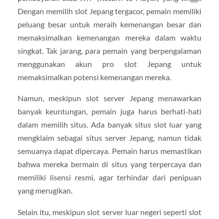
Dengan memilih slot Jepang tergacor, pemain memiliki
peluang besar untuk meraih kemenangan besar dan
memaksimalkan kemenangan mereka dalam waktu
singkat. Tak jarang, para pemain yang berpengalaman
menggunakan akun pro slot Jepang untuk
memaksimalkan potensi kemenangan mereka.
Namun, meskipun slot server Jepang menawarkan
banyak keuntungan, pemain juga harus berhati-hati
dalam memilih situs. Ada banyak situs slot luar yang
mengklaim sebagai situs server Jepang, namun tidak
semuanya dapat dipercaya. Pemain harus memastikan
bahwa mereka bermain di situs yang terpercaya dan
memiliki lisensi resmi, agar terhindar dari penipuan
yang merugikan.
Selain itu, meskipun slot server luar negeri seperti slot