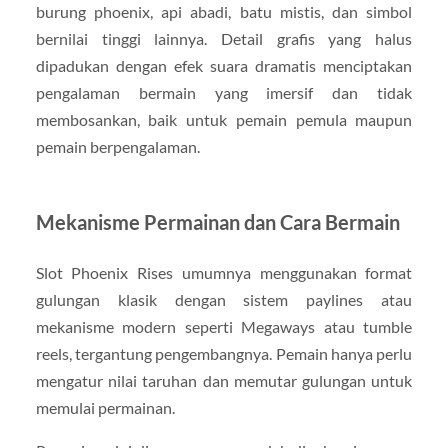
burung phoenix, api abadi, batu mistis, dan simbol
bernilai tinggi lainnya. Detail grafis yang halus
dipadukan dengan efek suara dramatis menciptakan
pengalaman bermain yang imersif dan tidak
membosankan, baik untuk pemain pemula maupun
pemain berpengalaman.
Mekanisme Permainan dan Cara Bermain
Slot Phoenix Rises umumnya menggunakan format
gulungan klasik dengan sistem paylines atau
mekanisme modern seperti Megaways atau tumble
reels, tergantung pengembangnya. Pemain hanya perlu
mengatur nilai taruhan dan memutar gulungan untuk
memulai permainan.