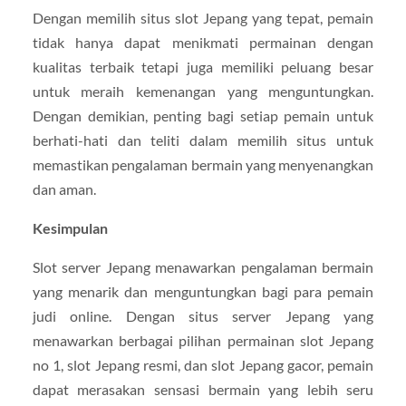
Dengan memilih situs slot Jepang yang tepat, pemain
tidak hanya dapat menikmati permainan dengan
kualitas terbaik tetapi juga memiliki peluang besar
untuk meraih kemenangan yang menguntungkan.
Dengan demikian, penting bagi setiap pemain untuk
berhati-hati dan teliti dalam memilih situs untuk
memastikan pengalaman bermain yang menyenangkan
dan aman.
Kesimpulan
Slot server Jepang menawarkan pengalaman bermain
yang menarik dan menguntungkan bagi para pemain
judi online. Dengan situs server Jepang yang
menawarkan berbagai pilihan permainan slot Jepang
no 1, slot Jepang resmi, dan slot Jepang gacor, pemain
dapat merasakan sensasi bermain yang lebih seru