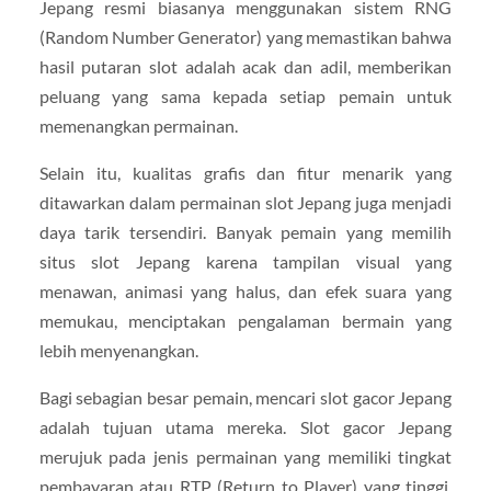
Jepang resmi biasanya menggunakan sistem RNG
(Random Number Generator) yang memastikan bahwa
hasil putaran slot adalah acak dan adil, memberikan
peluang yang sama kepada setiap pemain untuk
memenangkan permainan.
Selain itu, kualitas grafis dan fitur menarik yang
ditawarkan dalam permainan slot Jepang juga menjadi
daya tarik tersendiri. Banyak pemain yang memilih
situs slot Jepang karena tampilan visual yang
menawan, animasi yang halus, dan efek suara yang
memukau, menciptakan pengalaman bermain yang
lebih menyenangkan.
Bagi sebagian besar pemain, mencari slot gacor Jepang
adalah tujuan utama mereka. Slot gacor Jepang
merujuk pada jenis permainan yang memiliki tingkat
pembayaran atau RTP (Return to Player) yang tinggi.