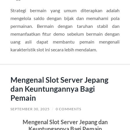
Strategi bermain yang umum diterapkan adalah
mengelola saldo dengan bijak dan memahami pola
permainan. Bermain dengan taruhan stabil dan
memanfaatkan fitur demo sebelum bermain dengan
uang asli dapat membantu pemain mengenali
karakteristik slot ini secara lebih mendalam.
Mengenal Slot Server Jepang
dan Keuntungannya Bagi
Pemain
SEPTEMBER 30, 2025
/
0 COMMENTS
Mengenal Slot Server Jepang dan
Keuntungannya Bagi Pemain