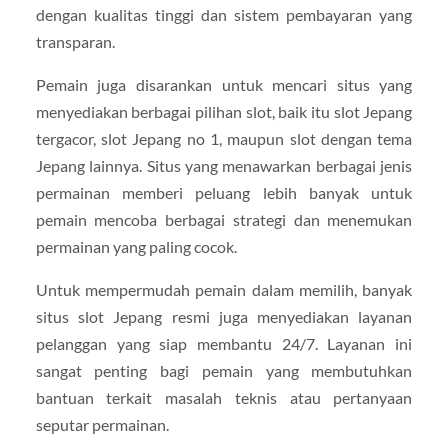
dengan kualitas tinggi dan sistem pembayaran yang
transparan.
Pemain juga disarankan untuk mencari situs yang
menyediakan berbagai pilihan slot, baik itu slot Jepang
tergacor, slot Jepang no 1, maupun slot dengan tema
Jepang lainnya. Situs yang menawarkan berbagai jenis
permainan memberi peluang lebih banyak untuk
pemain mencoba berbagai strategi dan menemukan
permainan yang paling cocok.
Untuk mempermudah pemain dalam memilih, banyak
situs slot Jepang resmi juga menyediakan layanan
pelanggan yang siap membantu 24/7. Layanan ini
sangat penting bagi pemain yang membutuhkan
bantuan terkait masalah teknis atau pertanyaan
seputar permainan.