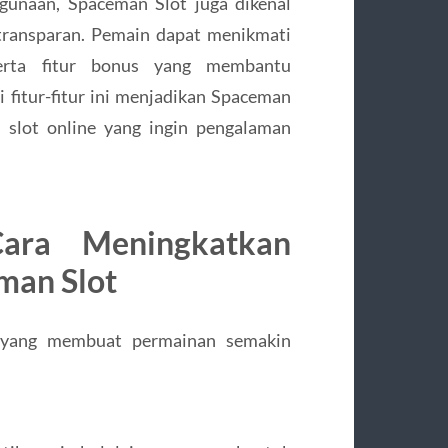
gunaan, Spaceman Slot juga dikenal
transparan. Pemain dapat menikmati
serta fitur bonus yang membantu
fitur-fitur ini menjadikan Spaceman
 slot online yang ingin pengalaman
ara Meningkatkan
man Slot
 yang membuat permainan semakin