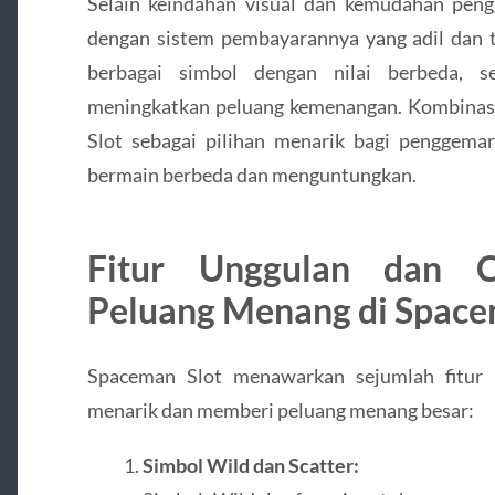
Selain keindahan visual dan kemudahan peng
dengan sistem pembayarannya yang adil dan 
berbagai simbol dengan nilai berbeda, 
meningkatkan peluang kemenangan. Kombinasi 
Slot sebagai pilihan menarik bagi penggemar
bermain berbeda dan menguntungkan.
Fitur Unggulan dan C
Peluang Menang di Space
Spaceman Slot menawarkan sejumlah fitur
menarik dan memberi peluang menang besar:
Simbol Wild dan Scatter: