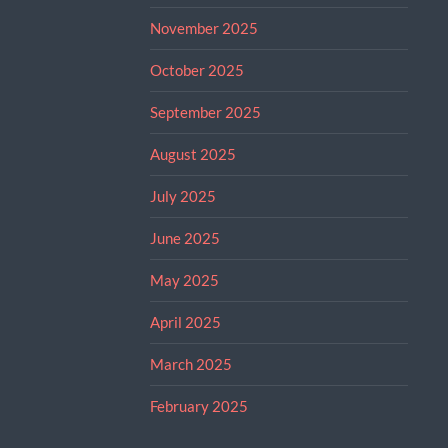
November 2025
October 2025
September 2025
August 2025
July 2025
June 2025
May 2025
April 2025
March 2025
February 2025