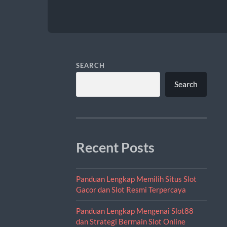
SEARCH
Search
Recent Posts
Panduan Lengkap Memilih Situs Slot
Gacor dan Slot Resmi Terpercaya
Panduan Lengkap Mengenai Slot88
dan Strategi Bermain Slot Online