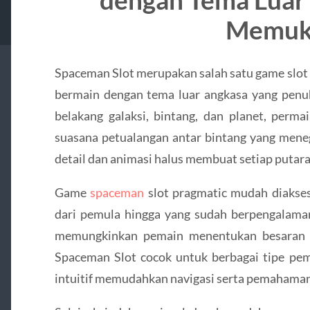
Memuk
Spaceman Slot merupakan salah satu game slo
bermain dengan tema luar angkasa yang penuh
belakang galaksi, bintang, dan planet, per
suasana petualangan antar bintang yang meneg
detail dan animasi halus membuat setiap putar
Game
spaceman
slot pragmatic mudah diakses
dari pemula hingga yang sudah berpengalaman
memungkinkan pemain menentukan besaran t
Spaceman Slot cocok untuk berbagai tipe pe
intuitif memudahkan navigasi serta pemahaman