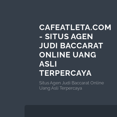
CAFEATLETA.COM
- SITUS AGEN
JUDI BACCARAT
ONLINE UANG
ASLI
TERPERCAYA
Situs Agen Judi Baccarat Online
Uang Asli Terpercaya