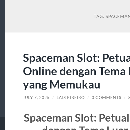
TAG:
SPACEMAN
Spaceman Slot: Petua
Online dengan Tema 
yang Memukau
JULY 7, 2025
/
LAIS RIBEIRO
/
0 COMMENTS
/
Spaceman Slot: Petual
dengan Tema Luar