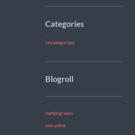
Categories
Uncategorized
Blogroll
mahjong ways
slot online