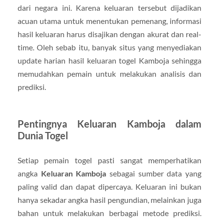
dari negara ini. Karena keluaran tersebut dijadikan
acuan utama untuk menentukan pemenang, informasi
hasil keluaran harus disajikan dengan akurat dan real-
time. Oleh sebab itu, banyak situs yang menyediakan
update harian hasil keluaran togel Kamboja sehingga
memudahkan pemain untuk melakukan analisis dan
prediksi.
Pentingnya Keluaran Kamboja dalam
Dunia Togel
Setiap pemain togel pasti sangat memperhatikan
angka
Keluaran Kamboja
sebagai sumber data yang
paling valid dan dapat dipercaya. Keluaran ini bukan
hanya sekadar angka hasil pengundian, melainkan juga
bahan untuk melakukan berbagai metode prediksi.