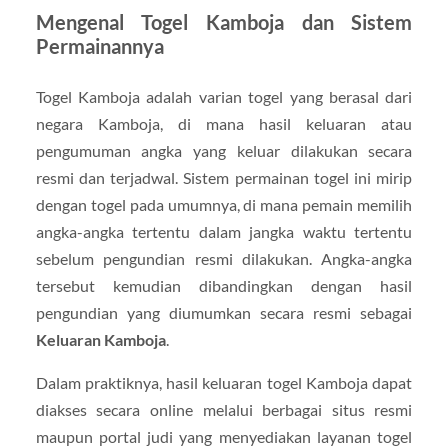
Mengenal Togel Kamboja dan Sistem
Permainannya
Togel Kamboja adalah varian togel yang berasal dari
negara Kamboja, di mana hasil keluaran atau
pengumuman angka yang keluar dilakukan secara
resmi dan terjadwal. Sistem permainan togel ini mirip
dengan togel pada umumnya, di mana pemain memilih
angka-angka tertentu dalam jangka waktu tertentu
sebelum pengundian resmi dilakukan. Angka-angka
tersebut kemudian dibandingkan dengan hasil
pengundian yang diumumkan secara resmi sebagai
Keluaran Kamboja
.
Dalam praktiknya, hasil keluaran togel Kamboja dapat
diakses secara online melalui berbagai situs resmi
maupun portal judi yang menyediakan layanan togel