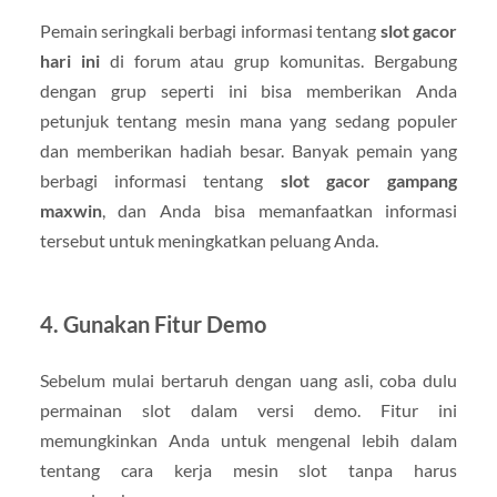
Pemain seringkali berbagi informasi tentang
slot gacor
hari ini
di forum atau grup komunitas. Bergabung
dengan grup seperti ini bisa memberikan Anda
petunjuk tentang mesin mana yang sedang populer
dan memberikan hadiah besar. Banyak pemain yang
berbagi informasi tentang
slot gacor gampang
maxwin
, dan Anda bisa memanfaatkan informasi
tersebut untuk meningkatkan peluang Anda.
4. Gunakan Fitur Demo
Sebelum mulai bertaruh dengan uang asli, coba dulu
permainan slot dalam versi demo. Fitur ini
memungkinkan Anda untuk mengenal lebih dalam
tentang cara kerja mesin slot tanpa harus