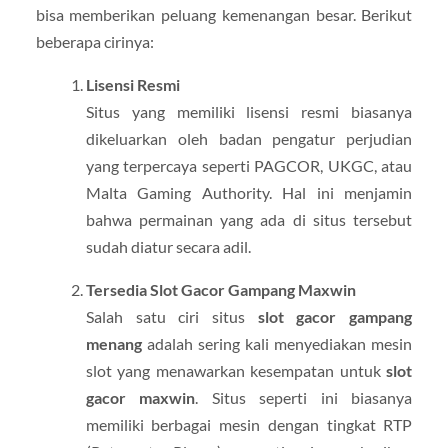
bisa memberikan peluang kemenangan besar. Berikut
beberapa cirinya:
Lisensi Resmi
Situs yang memiliki lisensi resmi biasanya
dikeluarkan oleh badan pengatur perjudian
yang terpercaya seperti PAGCOR, UKGC, atau
Malta Gaming Authority. Hal ini menjamin
bahwa permainan yang ada di situs tersebut
sudah diatur secara adil.
Tersedia Slot Gacor Gampang Maxwin
Salah satu ciri situs
slot gacor gampang
menang
adalah sering kali menyediakan mesin
slot yang menawarkan kesempatan untuk
slot
gacor maxwin
. Situs seperti ini biasanya
memiliki berbagai mesin dengan tingkat RTP