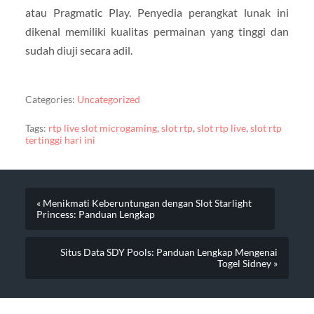
atau Pragmatic Play. Penyedia perangkat lunak ini
dikenal memiliki kualitas permainan yang tinggi dan
sudah diuji secara adil.
Categories:
Uncategorized
Tags:
rtp live slot microgaming
,
slot rtp
,
slot rtp live
,
slot rtp
tertinggi hari ini
« Menikmati Keberuntungan dengan Slot Starlight
Princess: Panduan Lengkap
Situs Data SDY Pools: Panduan Lengkap Mengenai
Togel Sidney »