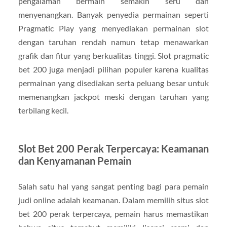
pengalaman bermain semakin seru dan
menyenangkan. Banyak penyedia permainan seperti
Pragmatic Play yang menyediakan permainan slot
dengan taruhan rendah namun tetap menawarkan
grafik dan fitur yang berkualitas tinggi. Slot pragmatic
bet 200 juga menjadi pilihan populer karena kualitas
permainan yang disediakan serta peluang besar untuk
memenangkan jackpot meski dengan taruhan yang
terbilang kecil.
Slot Bet 200 Perak Terpercaya: Keamanan
dan Kenyamanan Pemain
Salah satu hal yang sangat penting bagi para pemain
judi online adalah keamanan. Dalam memilih situs slot
bet 200 perak terpercaya, pemain harus memastikan