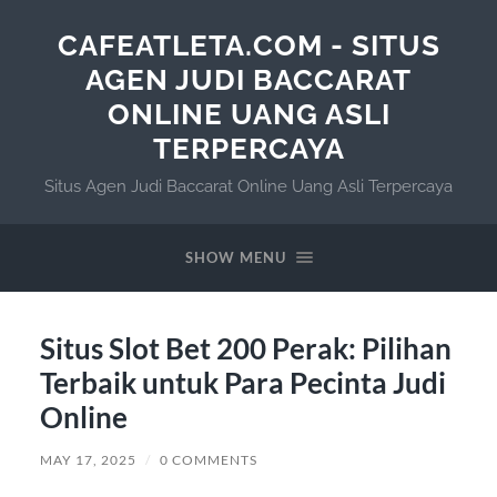
CAFEATLETA.COM - SITUS
AGEN JUDI BACCARAT
ONLINE UANG ASLI
TERPERCAYA
Situs Agen Judi Baccarat Online Uang Asli Terpercaya
SHOW MENU
Situs Slot Bet 200 Perak: Pilihan
Terbaik untuk Para Pecinta Judi
Online
MAY 17, 2025
/
0 COMMENTS