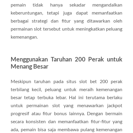
pemain tidak hanya sekadar mengandalkan
keberuntungan, tetapi juga dapat memanfaatkan
berbagai strategi dan fitur yang ditawarkan oleh
permainan slot tersebut untuk meningkatkan peluang
kemenangan.
Menggunakan Taruhan 200 Perak untuk
Menang Besar
Meskipun taruhan pada situs slot bet 200 perak
terbilang kecil, peluang untuk meraih kemenangan
besar tetap terbuka lebar. Hal ini terutama berlaku
untuk permainan slot yang menawarkan jackpot
progresif atau fitur bonus lainnya. Dengan bermain
secara konsisten dan memanfaatkan fitur-fitur yang
ada, pemain bisa saja membawa pulang kemenangan