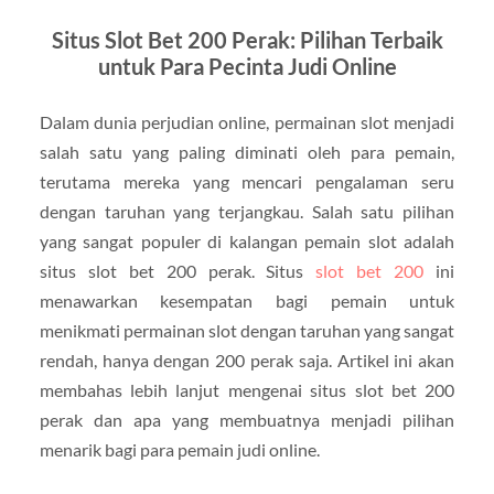
Situs Slot Bet 200 Perak: Pilihan Terbaik
untuk Para Pecinta Judi Online
Dalam dunia perjudian online, permainan slot menjadi
salah satu yang paling diminati oleh para pemain,
terutama mereka yang mencari pengalaman seru
dengan taruhan yang terjangkau. Salah satu pilihan
yang sangat populer di kalangan pemain slot adalah
situs slot bet 200 perak. Situs
slot bet 200
ini
menawarkan kesempatan bagi pemain untuk
menikmati permainan slot dengan taruhan yang sangat
rendah, hanya dengan 200 perak saja. Artikel ini akan
membahas lebih lanjut mengenai situs slot bet 200
perak dan apa yang membuatnya menjadi pilihan
menarik bagi para pemain judi online.