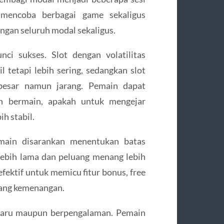
 mencoba berbagai game sekaligus
ngan seluruh modal sekaligus.
ci sukses. Slot dengan volatilitas
tetapi lebih sering, sedangkan slot
 besar namun jarang. Pemain dapat
an bermain, apakah untuk mengejar
h stabil.
emain disarankan menentukan batas
lebih lama dan peluang menang lebih
efektif untuk memicu fitur bonus, free
uang kemenangan.
baru maupun berpengalaman. Pemain