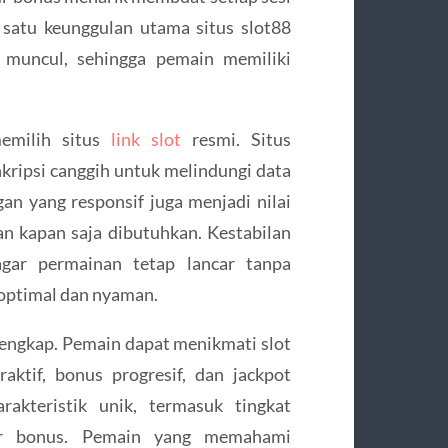
satu keunggulan utama situs slot88
 muncul, sehingga pemain memiliki
emilih situs
link slot
resmi. Situs
kripsi canggih untuk melindungi data
an yang responsif juga menjadi nilai
 kapan saja dibutuhkan. Kestabilan
gar permainan tetap lancar tanpa
optimal dan nyaman.
 lengkap. Pemain dapat menikmati slot
aktif, bonus progresif, dan jackpot
rakteristik unik, termasuk tingkat
tur bonus. Pemain yang memahami