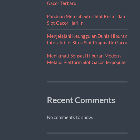
Gacor Terbaru
Panduan Memilih Situs Slot Resmi dan
Slot Gacor Hari Ini
Menjelajahi Keunggulan Dunia Hiburan
Interaktif di Situs Slot Pragmatic Gacor
Menikmati Sensasi Hiburan Modern
Melalui Platform Slot Gacor Terpopuler
Recent Comments
No comments to show.