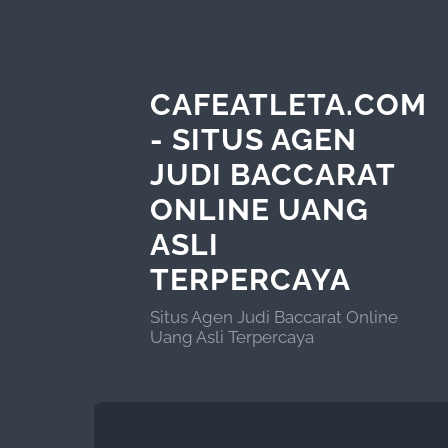
CAFEATLETA.COM
- SITUS AGEN
JUDI BACCARAT
ONLINE UANG
ASLI
TERPERCAYA
Situs Agen Judi Baccarat Online
Uang Asli Terpercaya