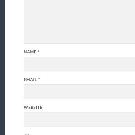
NAME
*
EMAIL
*
WEBSITE