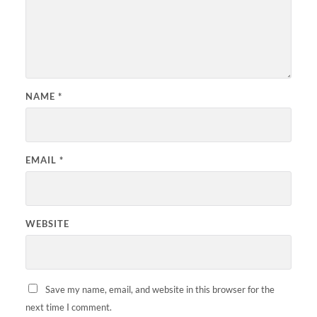
NAME
*
EMAIL
*
WEBSITE
Save my name, email, and website in this browser for the
next time I comment.