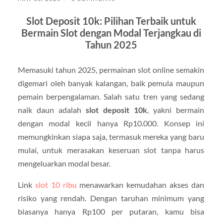
Slot Deposit 10k: Pilihan Terbaik untuk
Bermain Slot dengan Modal Terjangkau di
Tahun 2025
Memasuki tahun 2025, permainan slot online semakin
digemari oleh banyak kalangan, baik pemula maupun
pemain berpengalaman. Salah satu tren yang sedang
naik daun adalah
slot deposit 10k
, yakni bermain
dengan modal kecil hanya Rp10.000. Konsep ini
memungkinkan siapa saja, termasuk mereka yang baru
mulai, untuk merasakan keseruan slot tanpa harus
mengeluarkan modal besar.
Link
slot 10 ribu
menawarkan kemudahan akses dan
risiko yang rendah. Dengan taruhan minimum yang
biasanya hanya Rp100 per putaran, kamu bisa