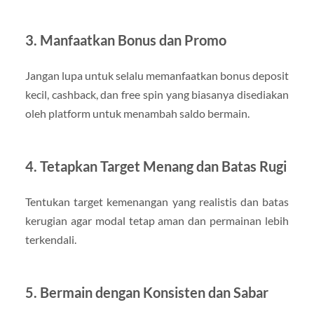
3. Manfaatkan Bonus dan Promo
Jangan lupa untuk selalu memanfaatkan bonus deposit
kecil, cashback, dan free spin yang biasanya disediakan
oleh platform untuk menambah saldo bermain.
4. Tetapkan Target Menang dan Batas Rugi
Tentukan target kemenangan yang realistis dan batas
kerugian agar modal tetap aman dan permainan lebih
terkendali.
5. Bermain dengan Konsisten dan Sabar