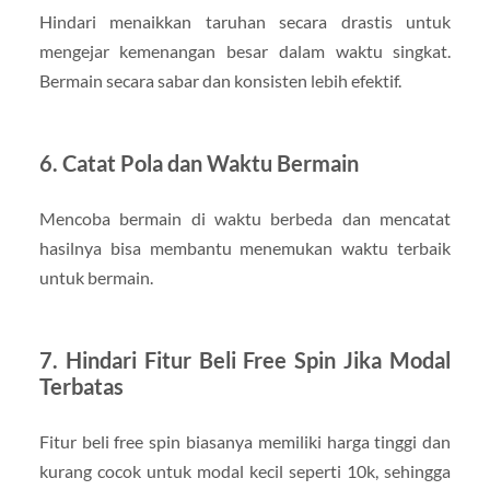
Hindari menaikkan taruhan secara drastis untuk
mengejar kemenangan besar dalam waktu singkat.
Bermain secara sabar dan konsisten lebih efektif.
6. Catat Pola dan Waktu Bermain
Mencoba bermain di waktu berbeda dan mencatat
hasilnya bisa membantu menemukan waktu terbaik
untuk bermain.
7. Hindari Fitur Beli Free Spin Jika Modal
Terbatas
Fitur beli free spin biasanya memiliki harga tinggi dan
kurang cocok untuk modal kecil seperti 10k, sehingga