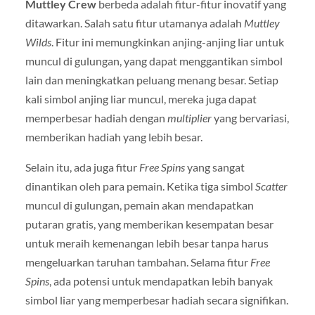
Muttley Crew
berbeda adalah fitur-fitur inovatif yang
ditawarkan. Salah satu fitur utamanya adalah
Muttley
Wilds
. Fitur ini memungkinkan anjing-anjing liar untuk
muncul di gulungan, yang dapat menggantikan simbol
lain dan meningkatkan peluang menang besar. Setiap
kali simbol anjing liar muncul, mereka juga dapat
memperbesar hadiah dengan
multiplier
yang bervariasi,
memberikan hadiah yang lebih besar.
Selain itu, ada juga fitur
Free Spins
yang sangat
dinantikan oleh para pemain. Ketika tiga simbol
Scatter
muncul di gulungan, pemain akan mendapatkan
putaran gratis, yang memberikan kesempatan besar
untuk meraih kemenangan lebih besar tanpa harus
mengeluarkan taruhan tambahan. Selama fitur
Free
Spins
, ada potensi untuk mendapatkan lebih banyak
simbol liar yang memperbesar hadiah secara signifikan.