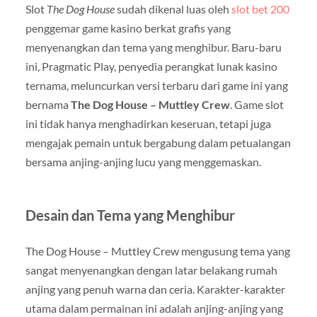
Slot
The Dog House
sudah dikenal luas oleh
slot bet 200
penggemar game kasino berkat grafis yang
menyenangkan dan tema yang menghibur. Baru-baru
ini, Pragmatic Play, penyedia perangkat lunak kasino
ternama, meluncurkan versi terbaru dari game ini yang
bernama
The Dog House – Muttley Crew
. Game slot
ini tidak hanya menghadirkan keseruan, tetapi juga
mengajak pemain untuk bergabung dalam petualangan
bersama anjing-anjing lucu yang menggemaskan.
Desain dan Tema yang Menghibur
The Dog House – Muttley Crew mengusung tema yang
sangat menyenangkan dengan latar belakang rumah
anjing yang penuh warna dan ceria. Karakter-karakter
utama dalam permainan ini adalah anjing-anjing yang