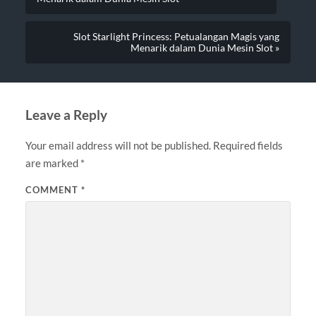
Slot Starlight Princess: Petualangan Magis yang
Menarik dalam Dunia Mesin Slot »
Leave a Reply
Your email address will not be published.
Required fields
are marked
*
COMMENT
*