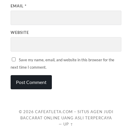
EMAIL
*
WEBSITE
Save my name, email, and website in this browser for the
next time I comment.
© 2026
CAFEATLETA.COM – SITUS AGEN JUDI
BACCARAT ONLINE UANG ASLI TERPERCAYA
—
UP ↑