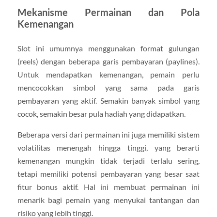
Mekanisme Permainan dan Pola
Kemenangan
Slot ini umumnya menggunakan format gulungan
(reels) dengan beberapa garis pembayaran (paylines).
Untuk mendapatkan kemenangan, pemain perlu
mencocokkan simbol yang sama pada garis
pembayaran yang aktif. Semakin banyak simbol yang
cocok, semakin besar pula hadiah yang didapatkan.
Beberapa versi dari permainan ini juga memiliki sistem
volatilitas menengah hingga tinggi, yang berarti
kemenangan mungkin tidak terjadi terlalu sering,
tetapi memiliki potensi pembayaran yang besar saat
fitur bonus aktif. Hal ini membuat permainan ini
menarik bagi pemain yang menyukai tantangan dan
risiko yang lebih tinggi.