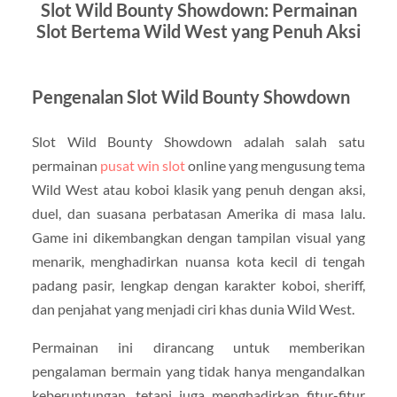
Slot Wild Bounty Showdown: Permainan
Slot Bertema Wild West yang Penuh Aksi
Pengenalan Slot Wild Bounty Showdown
Slot Wild Bounty Showdown adalah salah satu
permainan
pusat win slot
online yang mengusung tema
Wild West atau koboi klasik yang penuh dengan aksi,
duel, dan suasana perbatasan Amerika di masa lalu.
Game ini dikembangkan dengan tampilan visual yang
menarik, menghadirkan nuansa kota kecil di tengah
padang pasir, lengkap dengan karakter koboi, sheriff,
dan penjahat yang menjadi ciri khas dunia Wild West.
Permainan ini dirancang untuk memberikan
pengalaman bermain yang tidak hanya mengandalkan
keberuntungan, tetapi juga menghadirkan fitur-fitur