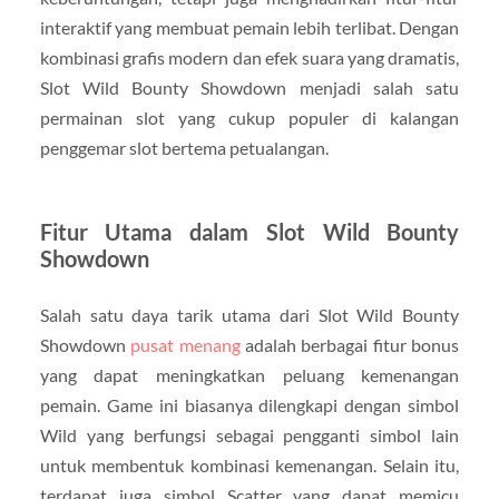
interaktif yang membuat pemain lebih terlibat. Dengan
kombinasi grafis modern dan efek suara yang dramatis,
Slot Wild Bounty Showdown menjadi salah satu
permainan slot yang cukup populer di kalangan
penggemar slot bertema petualangan.
Fitur Utama dalam Slot Wild Bounty
Showdown
Salah satu daya tarik utama dari Slot Wild Bounty
Showdown
pusat menang
adalah berbagai fitur bonus
yang dapat meningkatkan peluang kemenangan
pemain. Game ini biasanya dilengkapi dengan simbol
Wild yang berfungsi sebagai pengganti simbol lain
untuk membentuk kombinasi kemenangan. Selain itu,
terdapat juga simbol Scatter yang dapat memicu