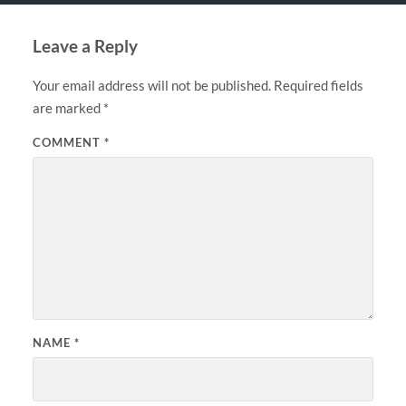
Leave a Reply
Your email address will not be published.
Required fields
are marked
*
COMMENT
*
NAME
*