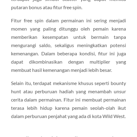
putaran bonus atau fitur free spin.
Fitur free spin dalam permainan ini sering menjadi
momen yang paling ditunggu oleh pemain karena
memberikan kesempatan untuk bermain tanpa
mengurangi saldo, sekaligus meningkatkan potensi
kemenangan. Dalam beberapa kondisi, fitur ini juga
dapat dikombinasikan dengan multiplier yang
membuat hasil kemenangan menjadi lebih besar.
Selain itu, terdapat mekanisme khusus seperti bounty
hunt atau perburuan hadiah yang menambah unsur
cerita dalam permainan. Fitur ini membuat permainan
terasa lebih hidup karena pemain seolah-olah ikut
dalam perburuan penjahat yang ada di kota Wild West.