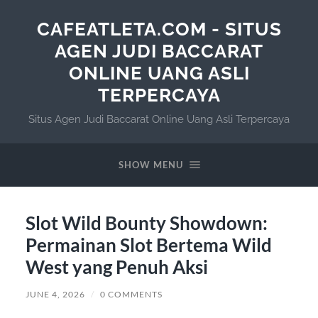
CAFEATLETA.COM - SITUS
AGEN JUDI BACCARAT
ONLINE UANG ASLI
TERPERCAYA
Situs Agen Judi Baccarat Online Uang Asli Terpercaya
SHOW MENU
Slot Wild Bounty Showdown:
Permainan Slot Bertema Wild
West yang Penuh Aksi
JUNE 4, 2026
/
0 COMMENTS