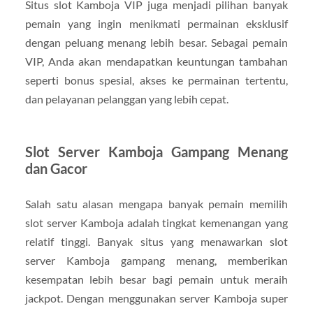
Situs slot Kamboja VIP juga menjadi pilihan banyak
pemain yang ingin menikmati permainan eksklusif
dengan peluang menang lebih besar. Sebagai pemain
VIP, Anda akan mendapatkan keuntungan tambahan
seperti bonus spesial, akses ke permainan tertentu,
dan pelayanan pelanggan yang lebih cepat.
Slot Server Kamboja Gampang Menang
dan Gacor
Salah satu alasan mengapa banyak pemain memilih
slot server Kamboja adalah tingkat kemenangan yang
relatif tinggi. Banyak situs yang menawarkan slot
server Kamboja gampang menang, memberikan
kesempatan lebih besar bagi pemain untuk meraih
jackpot. Dengan menggunakan server Kamboja super