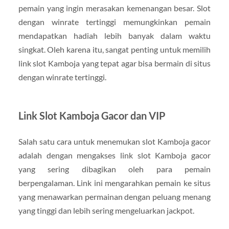
pemain yang ingin merasakan kemenangan besar. Slot
dengan winrate tertinggi memungkinkan pemain
mendapatkan hadiah lebih banyak dalam waktu
singkat. Oleh karena itu, sangat penting untuk memilih
link slot Kamboja yang tepat agar bisa bermain di situs
dengan winrate tertinggi.
Link Slot Kamboja Gacor dan VIP
Salah satu cara untuk menemukan slot Kamboja gacor
adalah dengan mengakses link slot Kamboja gacor
yang sering dibagikan oleh para pemain
berpengalaman. Link ini mengarahkan pemain ke situs
yang menawarkan permainan dengan peluang menang
yang tinggi dan lebih sering mengeluarkan jackpot.