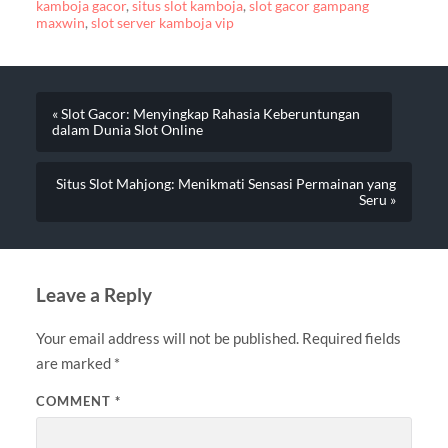
kamboja gacor
,
situs slot kamboja
,
slot gacor gampang
maxwin
,
slot server kamboja vip
« Slot Gacor: Menyingkap Rahasia Keberuntungan
dalam Dunia Slot Online
Situs Slot Mahjong: Menikmati Sensasi Permainan yang
Seru »
Leave a Reply
Your email address will not be published.
Required fields
are marked
*
COMMENT
*