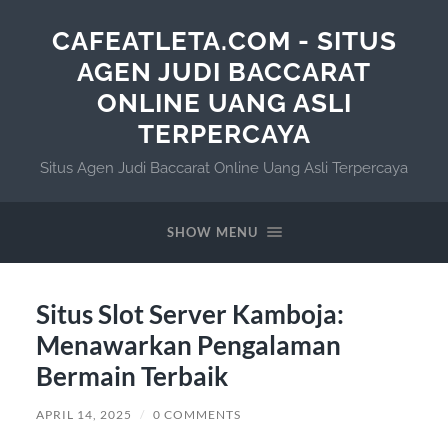
CAFEATLETA.COM - SITUS
AGEN JUDI BACCARAT
ONLINE UANG ASLI
TERPERCAYA
Situs Agen Judi Baccarat Online Uang Asli Terpercaya
SHOW MENU
Situs Slot Server Kamboja:
Menawarkan Pengalaman
Bermain Terbaik
APRIL 14, 2025
/
0 COMMENTS